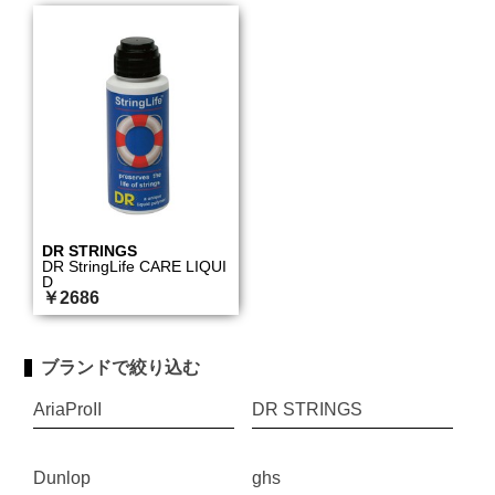
DR STRINGS
DR StringLife CARE LIQUI
D
￥2686
ブランドで絞り込む
AriaProII
DR STRINGS
Dunlop
ghs