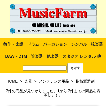
教則・楽譜
ドラム
パーカション
シンバル
弦楽器
DAW・DTM
管楽器
他楽器
スタジオ レンタル 他
HOME
>
楽器
>
メンテナンス用品
>
指板潤滑剤
7
件の商品が見つかりました。
1
から
7
件までの商品を表
示します。