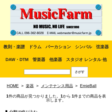
教則・楽譜
ドラム
パーカション
シンバル
弦楽器
DAW・DTM
管楽器
他楽器
スタジオ レンタル 他
HOME
>
楽器
>
メンテナンス用品
>
ErnieBall
1
件の商品が見つかりました。
1
から
1
件までの商品を表
示します。