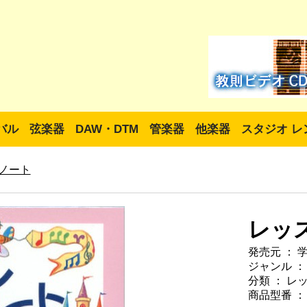
バル
弦楽器
DAW・DTM
管楽器
他楽器
スタジオ レ
ノート
レッ
発売元 ： 
ジャンル ：
分類 ： レ
商品型番 ： 4