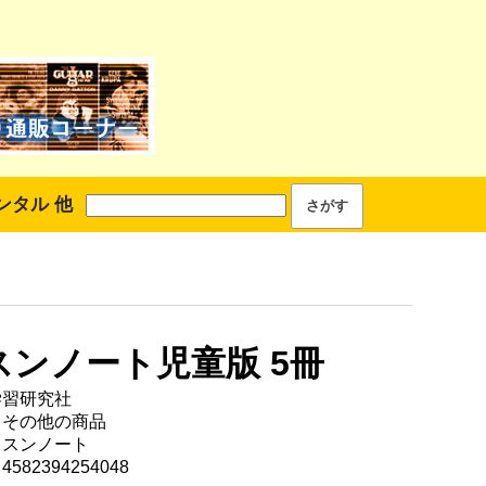
ンタル 他
スンノート児童版 5冊
学習研究社
 その他の商品
ッスンノート
582394254048