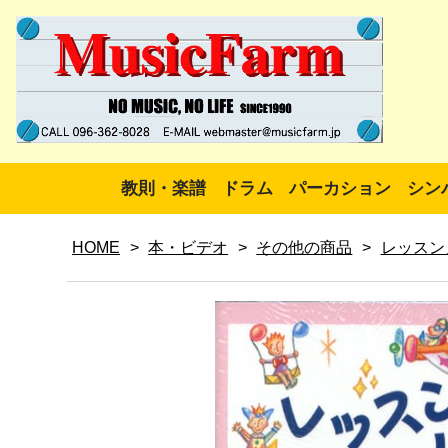
教則・楽譜
ドラム
パーカション
シン
HOME
>
本・ビデオ
>
その他の商品
>
レッスン