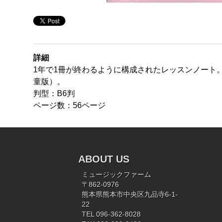
詳細
1年で1冊が終わるように構成されたレッスンノート
童版）。
判型：B6判
ページ数：56ページ
ABOUT US
ミュージックファーム
〒862-0976
熊本県熊本市中央区九品寺6-1-
22
TEL 096-362-8028