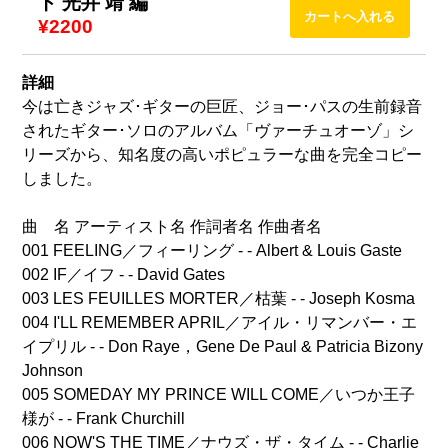
ト 光井 靖 編
¥2200
詳細
今は亡きジャズ･ギターの巨匠、ジョー･パスの生前録音
されたギター･ソロのアルバム「ヴァーチュオーゾ」シ
リーズから、知名度の高いポピュラーな曲を完全コピー
しました。
曲 名 アーティスト名 作詞者名 作曲者名
001 FEELING／フィーリング - - Albert & Louis Gaste
002 IF／イフ - - David Gates
003 LES FEUILLES MORTER／枯葉 - - Joseph Kosma
004 I'LL REMEMBER APRIL／アイル・リマンバー・エ
イプリル - - Don Raye，Gene De Paul & Patricia Bizony
Johnson
005 SOMEDAY MY PRINCE WILL COME／いつか王子
様が - - Frank Churchill
006 NOW'S THE TIME／ナウズ・ザ・タイム - - Charlie