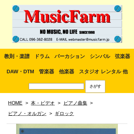
教則・楽譜
ドラム
パーカション
シンバル
弦楽器
DAW・DTM
管楽器
他楽器
スタジオ レンタル 他
HOME
>
本・ビデオ
>
ピアノ曲集
>
ピアノ・オルガン
>
ギロック