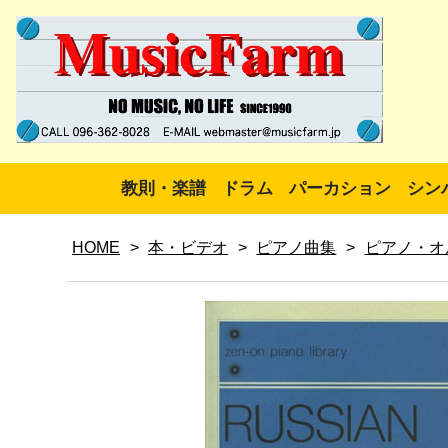
教則・楽譜
ドラム
パーカション
シン
HOME
>
本・ビデオ
>
ピアノ曲集
>
ピアノ・オ