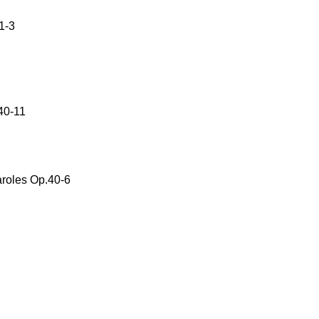
-3
40-11
aroles Op.40-6