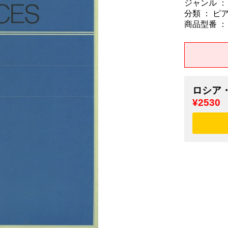
ジャンル ：
分類 ： ピ
商品型番 ： 9
ロシア・
¥2530