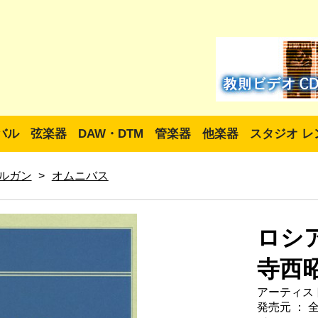
バル
弦楽器
DAW・DTM
管楽器
他楽器
スタジオ レ
ルガン
>
オムニバス
ロシ
寺西昭
アーティスト
発売元 ： 