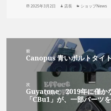
r
る
+
で
e
で
で
で
に
で
共
s
シ
送
投
2025年3月2日
作
店長
カ
ショップNews
共
は
共
有
t
ェ
信
有
ク
有
(
で
ア
(
稿
成
テ
(
リ
(
新
共
(
新
新
ッ
新
し
有
新
し
日:
者
ゴ
し
ク
し
い
(
し
い
い
し
い
ウ
新
い
ウ
リ
ウ
て
ウ
ィ
し
ウ
ィ
ィ
く
ィ
ン
い
ィ
ン
ー
ン
だ
ン
ド
ウ
ン
ド
ド
さ
ド
ウ
ィ
ド
ウ
ウ
い
ウ
で
ン
ウ
で
で
(
で
開
ド
で
開
投
開
新
開
き
ウ
開
き
き
し
き
ま
で
き
ま
ま
い
ま
す
開
ま
す
稿
前
す
ウ
す
)
き
す
)
)
ィ
)
ま
)
Canopus 青いボルトタイ
ナ
前
ン
す
ド
)
ウ
ビ
の
で
開
ゲ
投
き
ま
す
ー
稿:
)
次
シ
Guyatone 2019年に
次
ョ
「CBu1」が、一部パーツ
の
ン
投