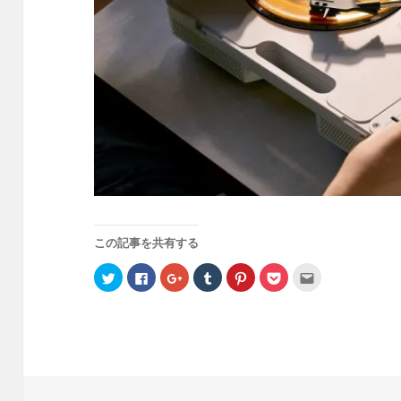
この記事を共有する
ク
F
ク
ク
ク
ク
ク
リ
a
リ
リ
リ
リ
リ
ッ
c
ッ
ッ
ッ
ッ
ッ
ク
e
ク
ク
ク
ク
ク
し
b
し
し
し
し
し
て
o
て
て
て
て
て
T
o
G
T
P
P
友
w
k
o
u
i
o
達
i
で
o
m
n
c
へ
t
共
g
b
t
k
メ
t
有
l
l
e
e
ー
e
す
e
r
r
t
ル