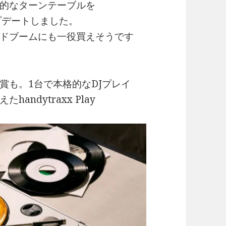
的なターンテーブルを
アップデートしました。
ドブームにも一役買えそうです
賞も。1台で本格的なDJプレイ
andytraxx Play