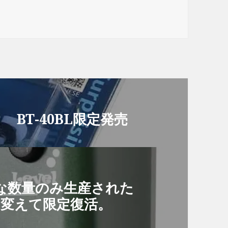
ト BT-40BL限定発売
僅かな数量のみ生産された
を変えて限定復活。