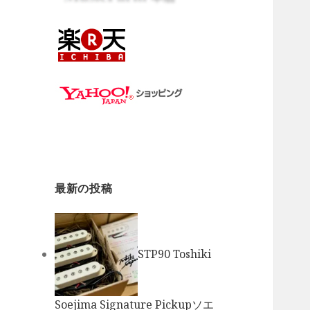
最新の投稿
STP90 Toshiki
Soejima Signature Pickupソエ