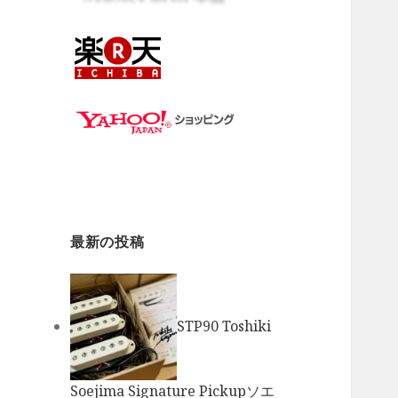
最新の投稿
STP90 Toshiki
Soejima Signature Pickupソエ