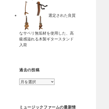
選定された良質
なサペリ無垢材を使用した、高
級感溢れる木製ギタースタンド
入荷
過去の投稿
過
去
の
投
稿
ミュージックファームの最新情