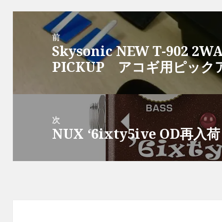
ド
さ
ド
ウ
ィ
ド
ウ
ウ
い
ウ
で
ン
ウ
で
で
(
で
開
ド
で
開
投
開
新
開
き
ウ
開
き
き
し
き
ま
で
き
ま
ま
い
ま
す
開
ま
す
稿
前
す
ウ
す
)
き
す
)
)
ィ
)
ま
)
Skysonic NEW T-902 2
ナ
前
ン
す
ド
)
ウ
PICKUP アコギ用ピッ
ビ
の
で
開
ゲ
投
き
ま
す
ー
稿:
)
シ
次
ョ
NUX ‘6ixty5ive OD再
次
ン
の
投
稿: