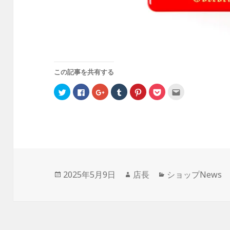
この記事を共有する
ク
F
ク
ク
ク
ク
ク
リ
a
リ
リ
リ
リ
リ
ッ
c
ッ
ッ
ッ
ッ
ッ
ク
e
ク
ク
ク
ク
ク
し
b
し
し
し
し
し
て
o
て
て
て
て
て
T
o
G
T
P
P
友
w
k
o
u
i
o
達
i
で
o
m
n
c
へ
t
共
g
b
t
k
メ
t
有
l
l
e
e
ー
e
す
e
r
r
t
ル
r
る
+
で
e
で
で
で
に
で
共
s
シ
送
投
2025年5月9日
作
店長
カ
ショップNews
共
は
共
有
t
ェ
信
有
ク
有
(
で
ア
(
稿
成
テ
(
リ
(
新
共
(
新
新
ッ
新
し
有
新
し
日:
者
ゴ
し
ク
し
い
(
し
い
い
し
い
ウ
新
い
ウ
リ
ウ
て
ウ
ィ
し
ウ
ィ
ィ
く
ィ
ン
い
ィ
ン
ー
ン
だ
ン
ド
ウ
ン
ド