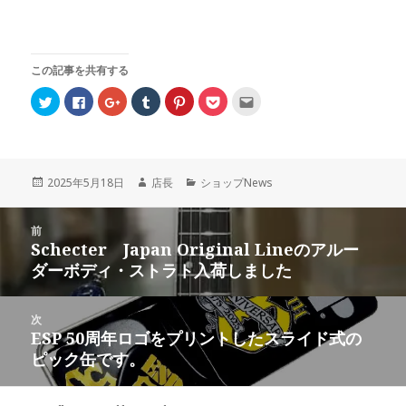
この記事を共有する
ク
F
ク
ク
ク
ク
ク
リ
a
リ
リ
リ
リ
リ
ッ
c
ッ
ッ
ッ
ッ
ッ
ク
e
ク
ク
ク
ク
ク
し
b
し
し
し
し
し
て
o
て
て
て
て
て
T
o
G
T
P
P
友
w
k
o
u
i
o
達
投
2025年5月18日
作
店長
カ
ショップNews
i
で
o
m
n
c
へ
t
共
g
b
t
k
メ
稿
成
テ
t
有
l
l
e
e
ー
日:
者
ゴ
投
e
す
e
r
r
t
ル
r
る
+
で
e
で
で
前
リ
稿
で
に
で
共
s
シ
送
Schecter Japan Original Lineのアルー
ー
前
共
は
共
有
t
ェ
信
ナ
有
ク
有
(
で
ア
(
ダーボディ・ストラト入荷しました
の
(
リ
(
新
共
(
新
ビ
新
ッ
新
し
有
新
し
投
し
ク
し
い
(
し
い
ゲ
い
し
い
ウ
新
い
ウ
稿:
ウ
て
ウ
ィ
し
ウ
ィ
次
ー
ィ
く
ィ
ン
い
ィ
ン
ESP 50周年ロゴをプリントしたスライド式の
ン
だ
ン
ド
ウ
ン
ド
次
シ
ド
さ
ド
ウ
ィ
ド
ウ
ピック缶です。
ウ
い
ウ
で
ン
ウ
で
の
ョ
で
(
で
開
ド
で
開
開
新
開
き
ウ
開
き
投
ン
き
し
き
ま
で
き
ま
ま
い
ま
す
開
ま
す
稿: