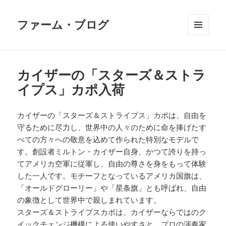
ファーム・ブログ
メニュ
ーとウ
ィジェ
ット
カイザーの「スターズ＆ストラ
イプス」カポ入荷
カイザーの「スターズ＆ストライプス」カポは、自由を
守るために尽力し、世界中の人々のために命を捧げたす
べての方々への敬意を込めて作られた特別なモデルで
す。創設者ミルトン・カイザー自身、かつて誇りを持っ
てアメリカ空軍に従軍し、自由の尊さを身をもって体験
した一人です。モチーフとなっているアメリカ国旗は、
「オールドグローリー」や「星条旗」とも呼ばれ、自由
の象徴として世界中で親しまれています。
スターズ＆ストライプスカポは、カイザーならではのク
イックチェンジ機構による使いやすさと、プロの演奏家