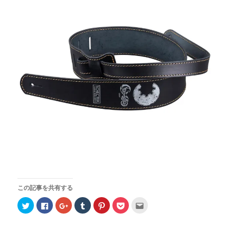
この記事を共有する
ク
F
ク
ク
ク
ク
ク
リ
a
リ
リ
リ
リ
リ
ッ
c
ッ
ッ
ッ
ッ
ッ
ク
e
ク
ク
ク
ク
ク
し
b
し
し
し
し
し