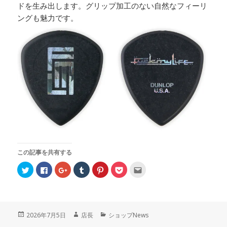
ドを生み出します。グリップ加工のない自然なフィーリ
ングも魅力です。
この記事を共有する
ク
F
ク
ク
ク
ク
ク
リ
a
リ
リ
リ
リ
リ
ッ
c
ッ
ッ
ッ
ッ
ッ
ク
e
ク
ク
ク
ク
ク
し
b
し
し
し
し
し
て
o
て
て
て
て
て
T
o
G
T
P
P
友
w
k
o
u
i
o
達
投
2026年7月5日
作
店長
カ
ショップNews
i
で
o
m
n
c
へ
t
共
g
b
t
k
メ
稿
成
テ