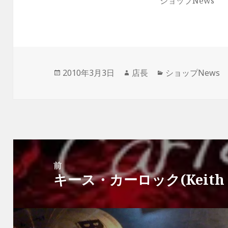
ショップNews
ウ
い
ウ
で
ン
ウ
で
で
(
で
開
ド
で
開
開
新
開
き
ウ
開
き
き
し
き
ま
で
き
ま
ま
い
ま
す
開
ま
す
す
ウ
す
)
き
す
)
)
ィ
)
ま
)
ン
す
ド
)
ウ
で
開
投
2010年3月3日
作
店長
カ
ショップNews
き
ま
稿
成
テ
す
)
日:
者
ゴ
リ
ー
投
稿
前
キース・カーロック(Keith C
ナ
前
ビ
の
ゲ
投
ー
稿: