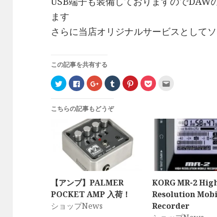
USB端子も装備しておりますのでDA
ます
さらに当店オリジナルサービスとしてソ
この記事を共有する
ク
F
ク
ク
ク
ク
ク
リ
a
リ
リ
リ
リ
リ
ッ
c
ッ
ッ
ッ
ッ
ッ
ク
e
ク
ク
ク
ク
ク
し
b
し
し
し
し
し
こちらの記事もどうぞ
て
o
て
て
て
て
て
T
o
G
T
P
P
友
w
k
o
u
i
o
達
i
で
o
m
n
c
へ
t
共
g
b
t
k
メ
t
有
l
l
e
e
ー
e
す
e
r
r
t
ル
r
る
+
で
e
で
で
で
に
で
共
s
シ
送
共
は
共
有
t
ェ
信
有
ク
有
(
で
ア
(
(
リ
(
新
共
(
新
新
ッ
新
し
有
新
し
【アンプ】PALMER
KORG MR-2 Hig
し
ク
し
い
(
し
い
い
し
い
ウ
新
い
ウ
POCKET AMP 入荷！
Resolution Mobi
ウ
て
ウ
ィ
し
ウ
ィ
ィ
く
ィ
ン
い
ィ
ン
ショップNews
Recorder
ン
だ
ン
ド
ウ
ン
ド
ド
さ
ド
ウ
ィ
ド
ウ