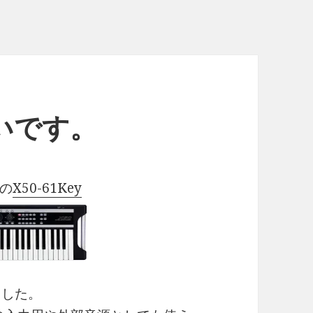
安いです。
の
X50-61Key
ました。