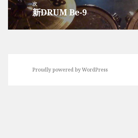
次
シ
新DRUM Be-9
次
ョ
の
ン
投
稿:
Proudly powered by WordPress