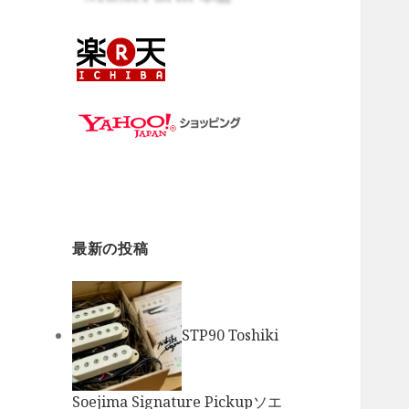
最新の投稿
STP90 Toshiki
Soejima Signature Pickupソエ