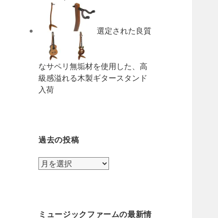
選定された良質
なサペリ無垢材を使用した、高
級感溢れる木製ギタースタンド
入荷
過去の投稿
過
去
の
投
稿
ミュージックファームの最新情