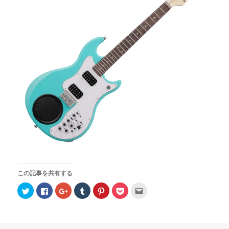
この記事を共有する
ク
F
ク
ク
ク
ク
ク
リ
a
リ
リ
リ
リ
リ
ッ
c
ッ
ッ
ッ
ッ
ッ
ク
e
ク
ク
ク
ク
ク
し
b
し
し
し
し
し
て
o
て
て
て
て
て
T
o
G
T
P
P
友