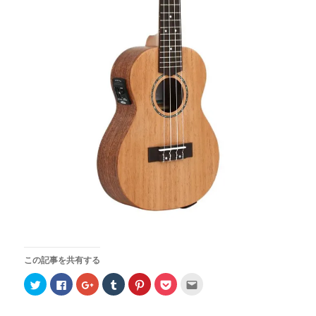
この記事を共有する
ク
F
ク
ク
ク
ク
ク
リ
a
リ
リ
リ
リ
リ
ッ
c
ッ
ッ
ッ
ッ
ッ
ク
e
ク
ク
ク
ク
ク
し
b
し
し
し
し
し