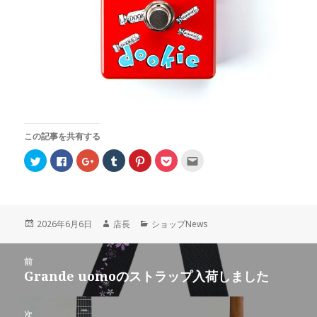
この記事を共有する
ク
F
ク
ク
ク
ク
ク
リ
a
リ
リ
リ
リ
リ
ッ
c
ッ
ッ
ッ
ッ
ッ
ク
e
ク
ク
ク
ク
ク
し
b
し
し
し
し
し
て
o
て
て
て
て
て
T
o
G
T
P
P
友
w
k
o
u
i
o
達
投
2026年6月6日
作
店長
カ
ショップNews
i
で
o
m
n
c
へ
t
共
g
b
t
k
メ
稿
成
テ
t
有
l
l
e
e
ー
日:
者
ゴ
投
e
す
e
r
r
t
ル
r
る
+
で
e
で
で
前
リ
稿
で
に
で
共
s
シ
送
Grande uomoのストラップ入荷しました
ー
前
共
は
共
有
t
ェ
信
ナ
有
ク
有
(
で
ア
(
の
(
リ
(
新
共
(
新
ビ
新
ッ
新
し
有
新
し
投
し
ク
し
い
(
し
い
次