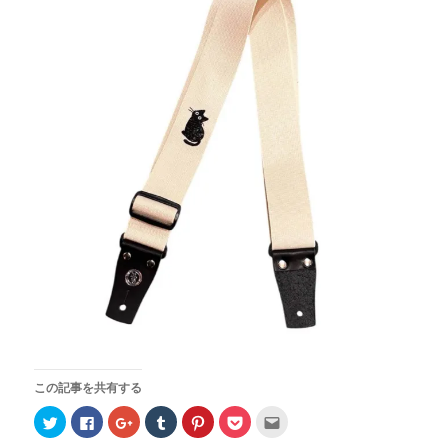
この記事を共有する
ク
F
ク
ク
ク
ク
ク
リ
a
リ
リ
リ
リ
リ
ッ
c
ッ
ッ
ッ
ッ
ッ