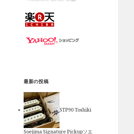
最新の投稿
STP90 Toshiki
Soejima Signature Pickupソエ