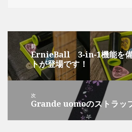
(
リ
(
新
共
(
新
新
ッ
新
し
有
新
し
日:
者
ゴ
し
ク
し
い
(
し
い
い
し
い
ウ
新
い
ウ
リ
ウ
て
ウ
ィ
し
ウ
ィ
ィ
く
ィ
ン
い
ィ
ン
ー
ン
だ
ン
ド
ウ
ン
ド
ド
さ
ド
ウ
ィ
ド
ウ
ウ
い
ウ
で
ン
ウ
で
で
(
で
開
ド
で
開
投
開
新
開
き
ウ
開
き
き
し
き
ま
で
き
ま
ま
い
ま
す
開
ま
す
稿
前
す
ウ
す
)
き
す
)
)
ィ
)
ま
)
ErnieBall 3-in-1
ナ
前
ン
す
ド
)
ウ
トが登場です！
ビ
の
で
開
ゲ
投
き
ま
す
ー
稿:
)
シ
次
ョ
Grande uomoのストラ
次
ン
の
投
稿: