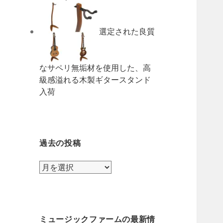
選定された良質
なサペリ無垢材を使用した、高
級感溢れる木製ギタースタンド
入荷
過去の投稿
過
去
の
投
稿
ミュージックファームの最新情