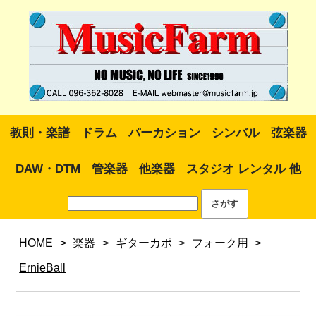
教則・楽譜
ドラム
パーカション
シンバル
弦楽器
DAW・DTM
管楽器
他楽器
スタジオ レンタル 他
HOME
>
楽器
>
ギターカポ
>
フォーク用
>
ErnieBall