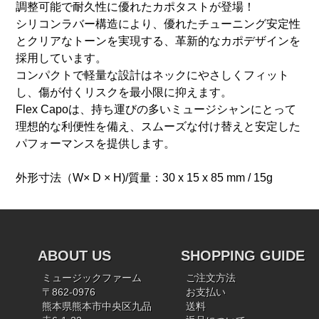
調整可能で耐久性に優れたカポタストが登場！
シリコンラバー構造により、優れたチューニング安定性
とクリアなトーンを実現する、革新的なカポデザインを
採用しています。
コンパクトで軽量な設計はネックにやさしくフィット
し、傷が付くリスクを最小限に抑えます。
Flex Capoは、持ち運びの多いミュージシャンにとって
理想的な利便性を備え、スムーズな付け替えと安定した
パフォーマンスを提供します。
外形寸法（W× D × H)/質量：30 x 15 x 85 mm / 15g
ABOUT US
SHOPPING GUIDE
ミュージックファーム
ご注文方法
〒862-0976
お支払い
熊本県熊本市中央区九品
送料