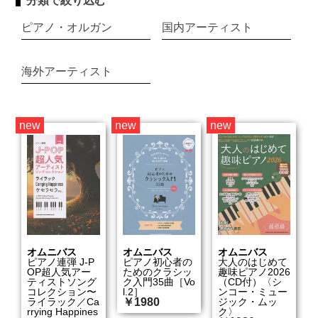
分類で絞り込む
ピアノ・オルガン
国内アーティスト
海外アーティスト
new
new
new
オムニバス
オムニバス
オムニバス
ピアノ連弾 J-P
ピアノ初心者の
大人のはじめて
OP超人気アー
ためのクラシッ
趣味ピアノ2026
ティストソング
ク入門35曲［Vo
（CD付）〈シ
コレクション〜
l.2］
ンコー・ミュー
ライラック／Ca
￥1980
ジック・ムッ
rrying Happines
ク〉