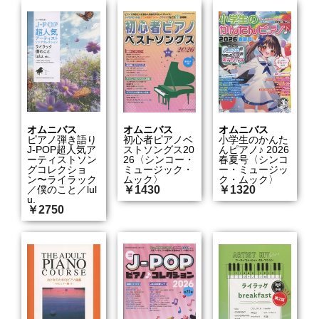
オムニバス
オムニバス
オムニバス
ピアノ弾き語り
初心者ピアノベ
小学生のかんた
J-POP超人気ア
ストソングス20
んピアノ♪ 2026
ーティストソン
26〈シンコー・
春夏号〈シンコ
グコレクショ
ミュージック・
ー・ミュージッ
ン〜ライラック
ムック〉
ク・ムック〉
／僕のこと／lul
￥1430
￥1320
u.
￥2750