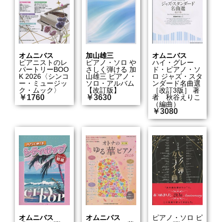
オムニバス
加山雄三
オムニバス
ピアニストのレ
ピアノ・ソロ や
ハイ・グレー
パートリーBOO
さしく弾ける 加
ド・ピアノ・ソ
K 2026〈シンコ
山雄三 ピアノ・
ロ ジャズ・スタ
ー・ミュージッ
ソロ・アルバム
ンダード名曲選
ク・ムック〉
【改訂版】
［改訂3版］ 著
￥1760
￥3630
者 秋谷えりこ
（編曲）
￥3080
オムニバス
オムニバス
ピアノ・ソロ ピ