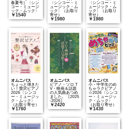
春夏号］〈シン
〈シンコー・ミ
〈シンコー・ミ
コー・ミュージ
ュージック・ム
ュージック・ム
ック・ムック〉
ック〉（お取り
ック〉（お取り
￥1540
寄せ）
寄せ）
￥1980
￥1980
オムニバス
オムニバス
オムニバス
ちょっと弾きた
ピアノ・ソロ T
小・中学生のめ
い！贅沢ピアノ
V・映画＆話題
ちゃラクピアノ
2026〈シンコ
の人気曲あつめ
☆2026〈シンコ
ー・ミュージッ
ました。［2025
ー・ミュージッ
ク・ムック〉
-2026］
ク・ムック〉
（お取り寄せ）
￥2420
（お取り寄せ）
￥1760
￥1430