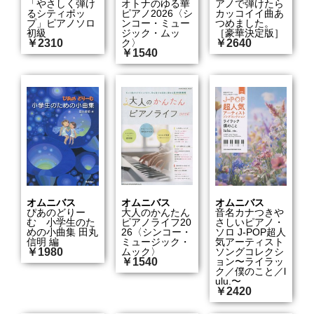
「やさしく弾け
オトナのゆる華
アノで弾けたら
るシティポッ
ピアノ2026〈シ
カッコイイ曲あ
プ」ピアノソロ
ンコー・ミュー
つめました。
初級
ジック・ムッ
［豪華決定版］
￥2310
ク〉
￥2640
￥1540
オムニバス
オムニバス
オムニバス
ぴあのどりー
大人のかんたん
音名カナつきや
む 小学生のた
ピアノライフ20
さしいピアノ・
めの小曲集 田丸
26〈シンコー・
ソロ J-POP超人
信明 編
ミュージック・
気アーティスト
￥1980
ムック〉
ソングコレクシ
￥1540
ョン〜ライラッ
ク／僕のこと／l
ulu.〜
￥2420