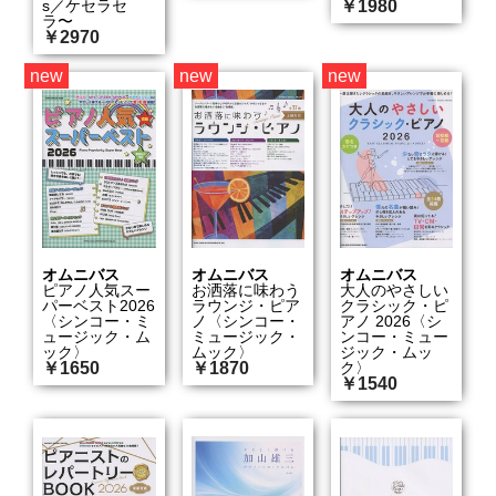
s／ケセラセ
￥1980
ラ〜
￥2970
new
new
new
オムニバス
オムニバス
オムニバス
ピアノ人気スー
お洒落に味わう
大人のやさしい
パーベスト2026
ラウンジ・ピア
クラシック・ピ
〈シンコー・ミ
ノ〈シンコー・
アノ 2026〈シ
ュージック・ム
ミュージック・
ンコー・ミュー
ック〉
ムック〉
ジック・ムッ
￥1650
￥1870
ク〉
￥1540