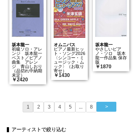
坂本龍一
オムニバス
坂本龍一
初級ソロ・アレ
ピアノ最新ヒッ
やさしいピア
ンジ 坂本龍一
ト・ソング2026
ノ・ソロ 坂本
ベスト／ピアノ
〈シンコー・ミ
龍一作品集 保存
曲集 アレン
ュージック・ム
版
ジ 青山しおり
ック〉（お取り
￥1870
（品切れ中納期
寄せ）
未定）
￥1430
￥2420
1
2
3
4
5
...
8
アーティストで絞り込む