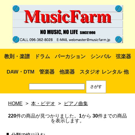
教則・楽譜
ドラム
パーカション
シンバル
弦楽器
DAW・DTM
管楽器
他楽器
スタジオ レンタル 他
HOME
>
本・ビデオ
>
ピアノ曲集
220
件の商品が見つかりました。
1
から
30
件までの商品
を表示します。