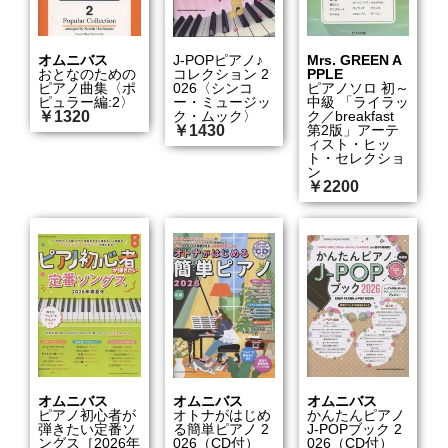
オムニバス
J-POPピアノ♪
Mrs. GREEN A
おとなのための
コレクション 2
PPLE
ピアノ曲集〈ポ
026〈シンコ
ピアノソロ 初～
ピュラー編:2〉
ー・ミュージッ
中級 「ライラッ
￥1320
ク・ムック〉
ク／breakfast
￥1430
第2版」アーテ
ィスト・ヒッ
ト・セレクショ
ン
￥2200
オムニバス
オムニバス
オムニバス
ピアノ初心者が
オトナがはじめ
かんたんピアノ
弾きたい定番ソ
る簡単ピアノ 2
J-POPブック 2
ングス［2026年
026（CD付）
026（CD付）