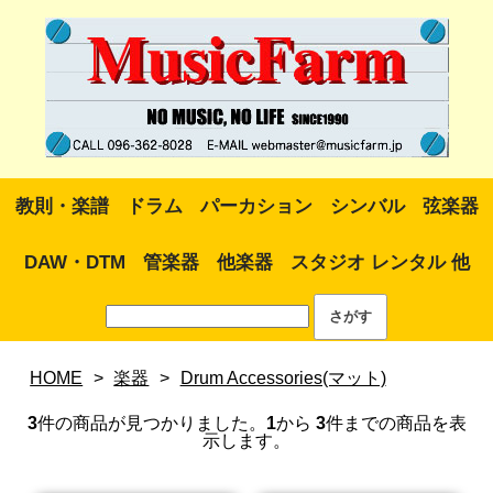
教則・楽譜
ドラム
パーカション
シンバル
弦楽器
DAW・DTM
管楽器
他楽器
スタジオ レンタル 他
HOME
>
楽器
>
Drum Accessories(マット)
3
件の商品が見つかりました。
1
から
3
件までの商品を表
示します。