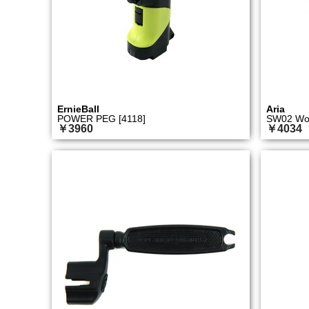
ErnieBall
Aria
POWER PEG [4118]
SW02 Woo
￥3960
￥4034