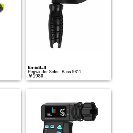
ErnieBall
Pegwinder Select Bass 9611
￥1980