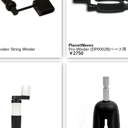
PlanetWaves
den String Winder
Pro-Winder (DP0002B)ベース用
￥2750