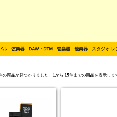
バル
弦楽器
DAW・DTM
管楽器
他楽器
スタジオ レ
件の商品が見つかりました。
1
から
15
件までの商品を表示しま