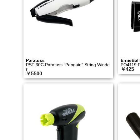
Paratuss
ErnieBall
PST-30C Paratuss "Penguin" String Winde
PO4119 
r
￥425
￥5500