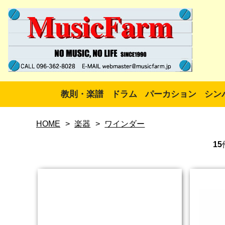
教則・楽譜
ドラム
パーカション
シン
HOME
>
楽器
>
ワインダー
15