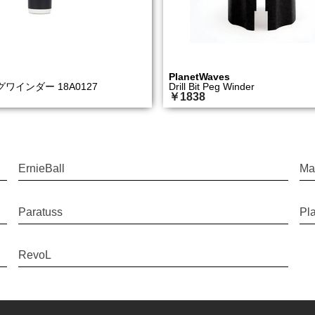
PlanetWaves
ワインダー 18A0127
Drill Bit Peg Winder
￥1838
ErnieBall
Mar
Paratuss
Pl
RevoL