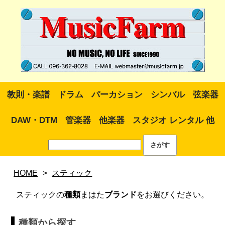
教則・楽譜
ドラム
パーカション
シンバル
弦楽器
DAW・DTM
管楽器
他楽器
スタジオ レンタル 他
HOME
>
スティック
スティックの
種類
まはた
ブランド
をお選びください。
種類から探す