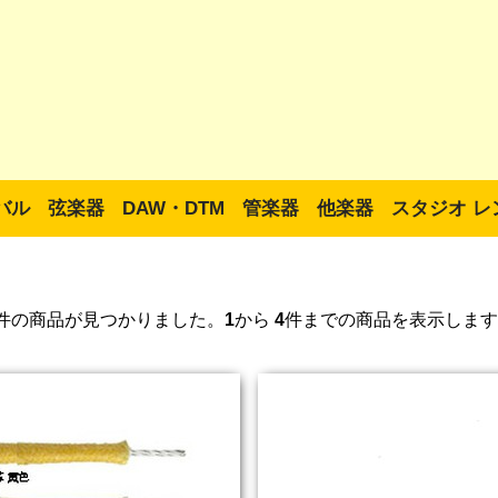
バル
弦楽器
DAW・DTM
管楽器
他楽器
スタジオ レ
件の商品が見つかりました。
1
から
4
件までの商品を表示します