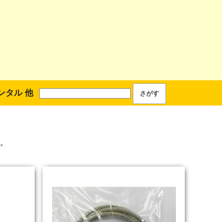
ンタル 他
。