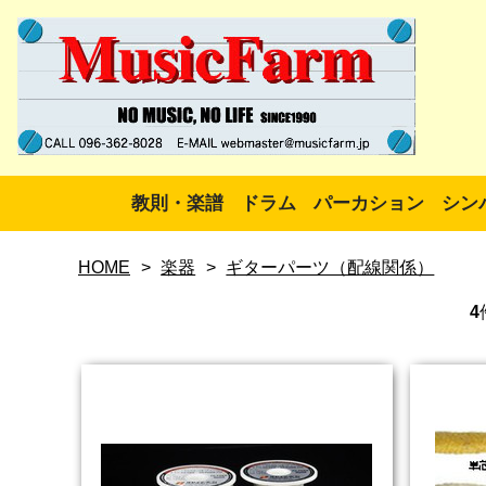
教則・楽譜
ドラム
パーカション
シン
HOME
>
楽器
>
ギターパーツ（配線関係）
4