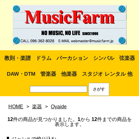
教則・楽譜
ドラム
パーカション
シンバル
弦楽器
DAW・DTM
管楽器
他楽器
スタジオ レンタル 他
HOME
>
楽器
>
Oyaide
12
件の商品が見つかりました。
1
から
12
件までの商品を
表示します。