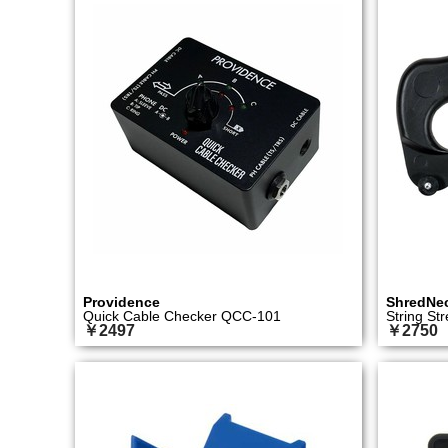
Providence
ShredNe
Quick Cable Checker QCC-101
String Str
￥2497
￥2750