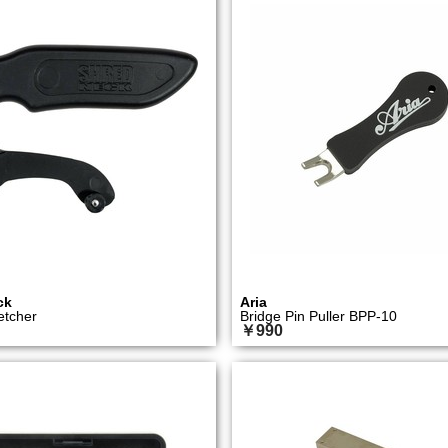
ck
Aria
etcher
Bridge Pin Puller BPP-10
￥990