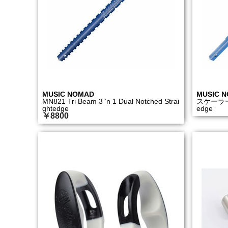
MUSIC NOMAD
MUSIC 
MN821 Tri Beam 3 ‘n 1 Dual Notched Strai
スケーラーMN8
ghtedge
edge
￥8800