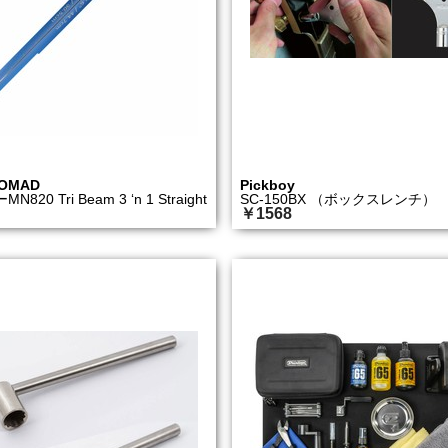
NOMAD
Pickboy
20 Tri Beam 3 ‘n 1 Straight
SC-150BX （ボックスレンチ）
￥1568