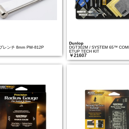
Dunlop
レンチ 8mm PW-812P
DGT302M / SYSTEM 65™ COM
ETUP TECH KIT
￥21607