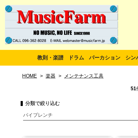
教則・楽譜
ドラム
パーカション
シン
HOME
>
楽器
>
メンテナンス工具
51
分類で絞り込む
パイプレンチ