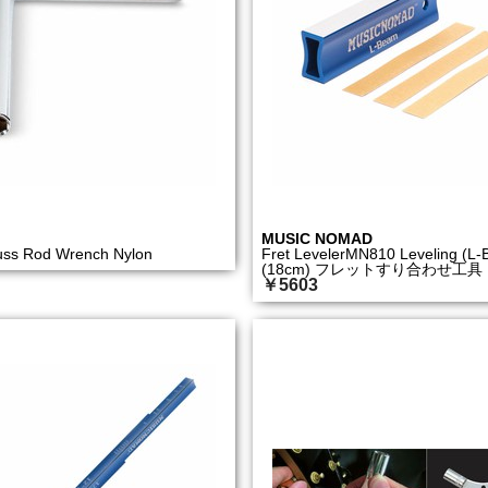
MUSIC NOMAD
uss Rod Wrench Nylon
Fret LevelerMN810 Leveling (L-
(18cm) フレットすり合わせ工具
￥5603