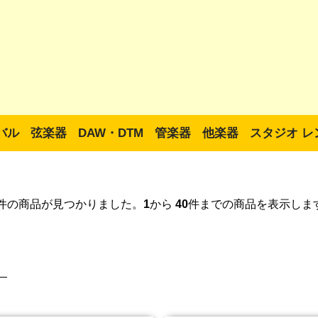
バル
弦楽器
DAW・DTM
管楽器
他楽器
スタジオ レ
件の商品が見つかりました。
1
から
40
件までの商品を表示しま