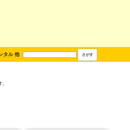
ンタル 他
す。