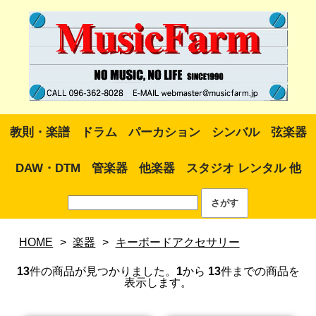
教則・楽譜
ドラム
パーカション
シンバル
弦楽器
DAW・DTM
管楽器
他楽器
スタジオ レンタル 他
HOME
>
楽器
>
キーボードアクセサリー
13
件の商品が見つかりました。
1
から
13
件までの商品を
表示します。