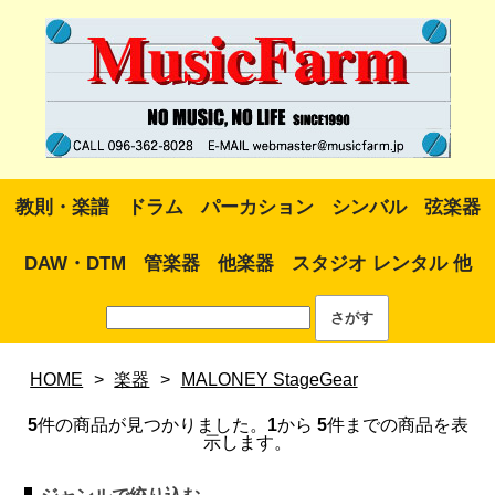
教則・楽譜
ドラム
パーカション
シンバル
弦楽器
DAW・DTM
管楽器
他楽器
スタジオ レンタル 他
HOME
>
楽器
>
MALONEY StageGear
5
件の商品が見つかりました。
1
から
5
件までの商品を表
示します。