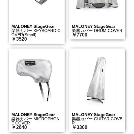
MALONEY StageGear
MALONEY StageGear
楽器カバー KEYBOARD C
楽器カバー DRUM COVER
OVER(Small)
￥7700
￥3520
MALONEY StageGear
MALONEY StageGear
楽器カバー MICROPHON
楽器カバー GUITAR COVE
E COVER
R
￥2640
￥3300