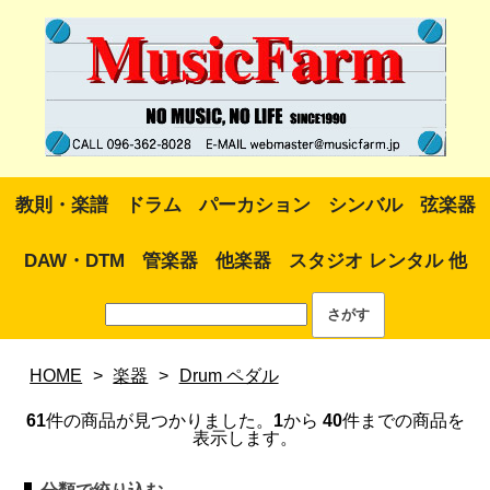
教則・楽譜
ドラム
パーカション
シンバル
弦楽器
DAW・DTM
管楽器
他楽器
スタジオ レンタル 他
HOME
>
楽器
>
Drum ペダル
61
件の商品が見つかりました。
1
から
40
件までの商品を
表示します。