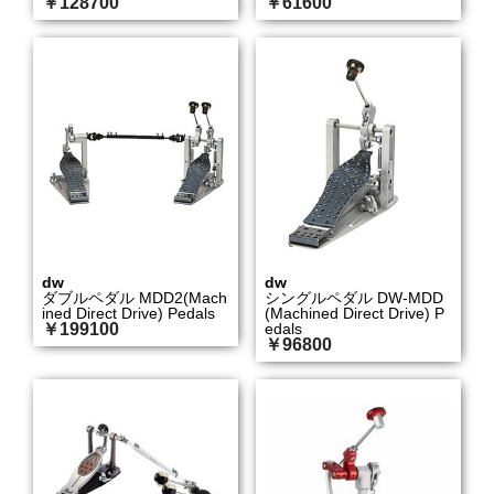
￥128700
￥61600
dw
dw
ダブルペダル MDD2(Mach
シングルペダル DW-MDD
ined Direct Drive) Pedals
(Machined Direct Drive) P
￥199100
edals
￥96800