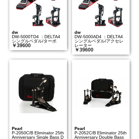
dw
dw
DW-5000TD4 ：DELTA4
DW-5000AD4 ：DELTA4
シングルペダル/ターボ
シングルペダル/アクセレ
￥39600
レーター
￥39600
Pearl
Pearl
P-2050C/B Eliminator 25th
P-2052C/B Eliminator 25th
Anniversary Single Bass D
Anniversary Double Bass