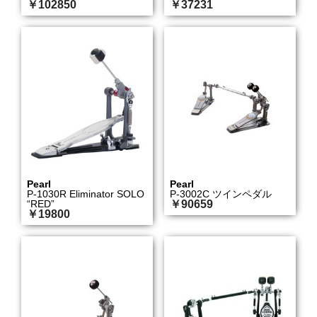
￥102850
￥37231
Pearl
Pearl
P-1030R Eliminator SOLO
P-3002C ツインペダル
“RED”
￥90659
￥19800