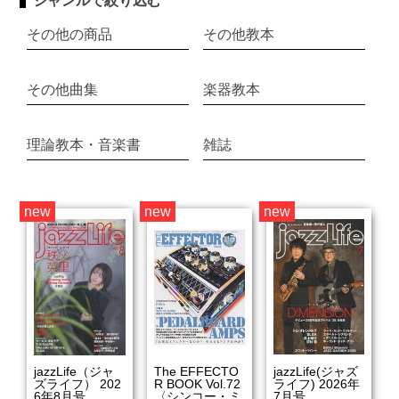
ジャンルで絞り込む
その他の商品
その他教本
その他曲集
楽器教本
理論教本・音楽書
雑誌
new
new
new
jazzLife（ジャ
The EFFECTO
jazzLife(ジャズ
ズライフ） 202
R BOOK Vol.72
ライフ) 2026年
6年8月号
〈シンコー・ミ
7月号