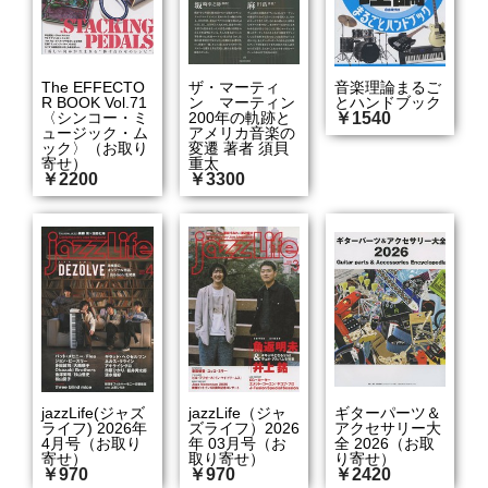
The EFFECTO
ザ・マーティ
音楽理論まるご
R BOOK Vol.71
ン マーティン
とハンドブック
〈シンコー・ミ
200年の軌跡と
￥1540
ュージック・ム
アメリカ音楽の
ック〉（お取り
変遷 著者 須貝
寄せ）
重太
￥2200
￥3300
jazzLife(ジャズ
jazzLife（ジャ
ギターパーツ＆
ライフ) 2026年
ズライフ）2026
アクセサリー大
4月号（お取り
年 03月号（お
全 2026（お取
寄せ）
取り寄せ）
り寄せ）
￥970
￥970
￥2420