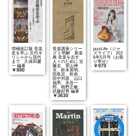
増補改訂版 音楽
音楽講座シリー
jazzLife（ジャ
史を学ぶ 古代ギ
ズ 1 明解 新楽
ズライフ） 202
リシャから現代
典 音楽を志す
6年5月号（お取
まで 久保田慶
人々のために 近
り寄せ）
一 編著
藤圭、景山伸
￥970
￥990
夫、鈴木英明、
田島亘、乾堯、
田中邦彦、山口
福男、水谷一
郎、植野正敏、
武藤好男 編著
￥3630