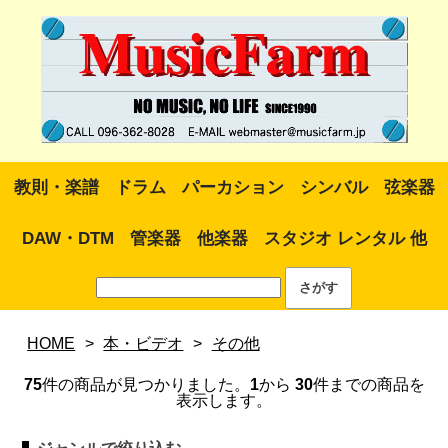
教則・楽譜
ドラム
パーカション
シンバル
弦楽器
DAW・DTM
管楽器
他楽器
スタジオ レンタル 他
HOME
>
本・ビデオ
>
その他
75
件の商品が見つかりました。
1
から
30
件までの商品を
表示します。