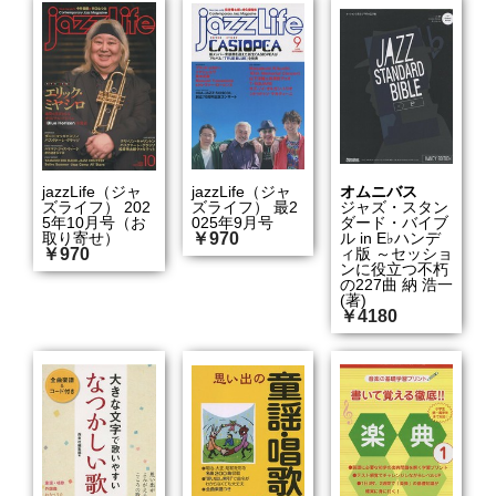
jazzLife（ジャ
jazzLife（ジャ
オムニバス
ズライフ） 202
ズライフ） 最2
ジャズ・スタン
5年10月号（お
025年9月号
ダード・バイブ
取り寄せ）
￥970
ル in E♭ハンデ
￥970
ィ版 ～セッショ
ンに役立つ不朽
の227曲 納 浩一
(著)
￥4180