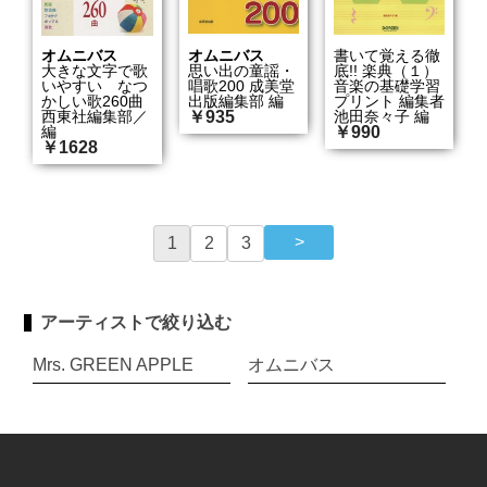
オムニバス
オムニバス
書いて覚える徹
大きな文字で歌
思い出の童謡・
底!! 楽典（１）
いやすい なつ
唱歌200 成美堂
音楽の基礎学習
かしい歌260曲
出版編集部 編
プリント 編集者
西東社編集部／
￥935
池田奈々子 編
編
￥990
￥1628
1
2
3
アーティストで絞り込む
Mrs. GREEN APPLE
オムニバス