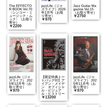
The EFFECTO
jazzLife（ジャ
Jazz Guitar Ma
R BOOK Vol.70
ズライフ）2026
gazine Vol.15
〈シンコー・ミ
年1月号（お取
（お取り寄せ）
ュージック・ム
り寄せ）
￥2750
ック〉（お取り
￥970
寄せ）
￥2200
jazzLife（ジャ
【限定特典トー
jazzLife（ジャ
ズライフ） 202
トバッグ付】ア
ズライフ） 202
5年12月号（お
イアン・メイデ
5年11月号（お
取り寄せ）
ン オフィシャ
取り寄せ）
￥970
ル・ビジュア
￥970
ル・ヒストリー
￥13200