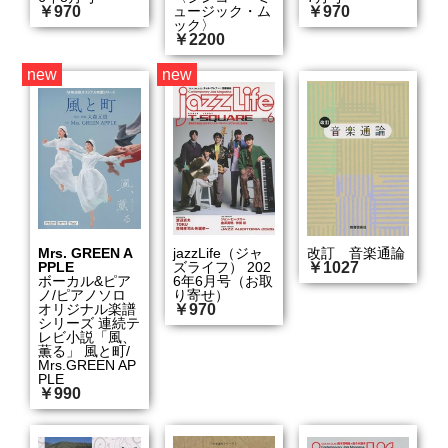
￥970
ュージック・ム
￥970
ック〉
￥2200
new
new
Mrs. GREEN A
jazzLife（ジャ
改訂 音楽通論
PPLE
ズライフ） 202
￥1027
ボーカル&ピア
6年6月号（お取
ノ/ピアノソロ
り寄せ）
オリジナル楽譜
￥970
シリーズ 連続テ
レビ小説「風、
薫る」 風と町/
Mrs.GREEN AP
PLE
￥990