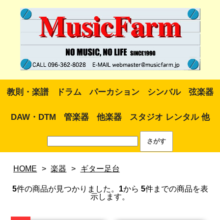
教則・楽譜
ドラム
パーカション
シンバル
弦楽器
DAW・DTM
管楽器
他楽器
スタジオ レンタル 他
HOME
>
楽器
>
ギター足台
5
件の商品が見つかりました。
1
から
5
件までの商品を表
示します。