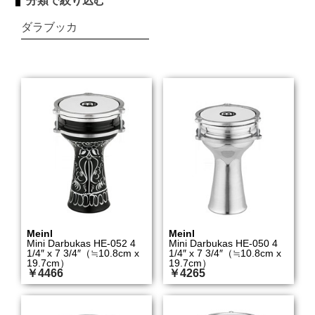
分類で絞り込む
ダラブッカ
Meinl
Meinl
Mini Darbukas HE-052 4
Mini Darbukas HE-050 4
1/4″ x 7 3/4″（≒10.8cm x
1/4″ x 7 3/4″（≒10.8cm x
19.7cm）
19.7cm）
￥4466
￥4265