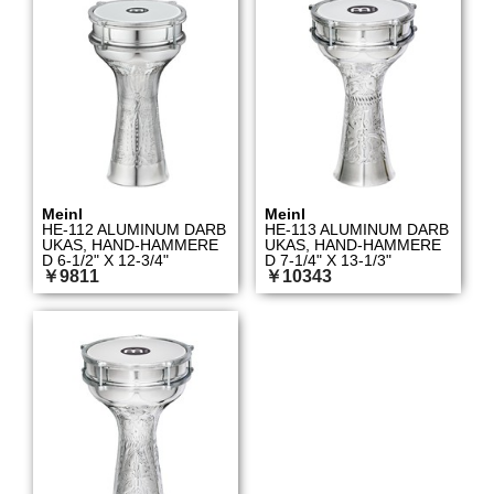
Meinl
Meinl
HE-112 ALUMINUM DARB
HE-113 ALUMINUM DARB
UKAS, HAND-HAMMERE
UKAS, HAND-HAMMERE
D 6-1/2" X 12-3/4"
D 7-1/4" X 13-1/3"
￥9811
￥10343