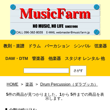
教則・楽譜
ドラム
パーカション
シンバル
弦楽器
DAW・DTM
管楽器
他楽器
スタジオ レンタル 他
HOME
>
楽器
>
Drum Percussion（ダラブッカ）
5
件の商品が見つかりました。
1
から
5
件までの商品を表
示します。