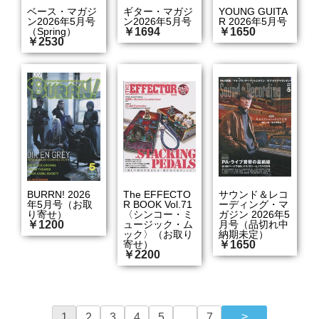
ベース・マガジ
ギター・マガジ
YOUNG GUITA
ン2026年5月号
ン2026年5月号
R 2026年5月号
（Spring）
￥1694
￥1650
￥2530
BURRN! 2026
The EFFECTO
サウンド＆レコ
年5月号（お取
R BOOK Vol.71
ーディング・マ
り寄せ）
〈シンコー・ミ
ガジン 2026年5
￥1200
ュージック・ム
月号（品切れ中
ック〉（お取り
納期未定）
寄せ）
￥1650
￥2200
1
2
3
4
5
...
7