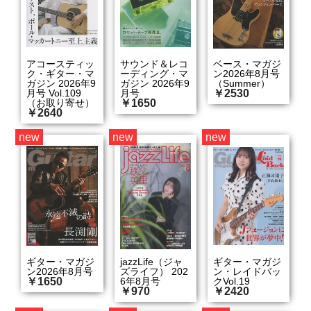
アコースティッ
サウンド＆レコ
ベース・マガジ
ク・ギター・マ
ーディング・マ
ン2026年8月号
ガジン 2026年9
ガジン 2026年9
（Summer）
月号 Vol.109
月号
￥2530
（お取り寄せ）
￥1650
￥2640
new
new
new
ギター・マガジ
jazzLife（ジャ
ギター・マガジ
ン2026年8月号
ズライフ） 202
ン・レイドバッ
￥1650
6年8月号
クVol.19
￥970
￥2420