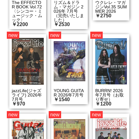
The EFFECTO
リズム＆ドラ
ウクレレ・マガ
R BOOK Vol.72
ム・マガジン 2
ジンVol.35 SUM
〈シンコー・ミ
026年 7月号
MER 2026
ュージック・ム
（完売いたしま
￥2750
ック〉
した）
￥2200
￥2530
new
new
new
jazzLife(ジャズ
YOUNG GUITA
BURRN! 2026
ライフ) 2026年
R 2026年7月号
年7月号（お取
7月号
￥1540
り寄せ）
￥970
￥1200
new
new
new