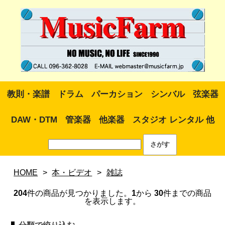
教則・楽譜
ドラム
パーカション
シンバル
弦楽器
DAW・DTM
管楽器
他楽器
スタジオ レンタル 他
HOME
>
本・ビデオ
>
雑誌
204
件の商品が見つかりました。
1
から
30
件までの商品
を表示します。