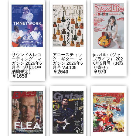
サウンド＆レコ
アコースティッ
jazzLife（ジャ
ーディング・マ
ク・ギター・マ
ズライフ） 202
ガジン 2026年6
ガジン 2026年6
6年5月号（お取
月号（品切れ中
月号 Vol.108
り寄せ）
納期未定）
￥2640
￥970
￥1650