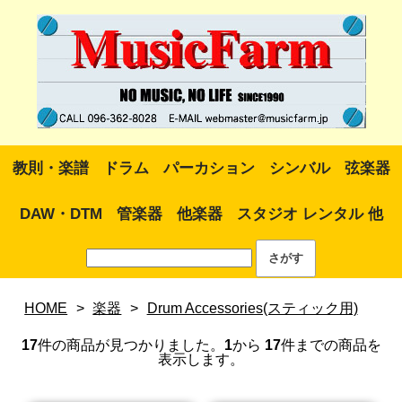
教則・楽譜
ドラム
パーカション
シンバル
弦楽器
DAW・DTM
管楽器
他楽器
スタジオ レンタル 他
HOME
>
楽器
>
Drum Accessories(スティック用)
17
件の商品が見つかりました。
1
から
17
件までの商品を
表示します。