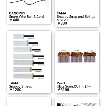
CANOPUS
TAMA
Snare Wire Belt & Cord
Snappy Strap and Strings
￥440
MST20
￥330
TAMA
Pearl
Snappy Snares
Ultra-Soundスナッピー
￥1280
￥3190