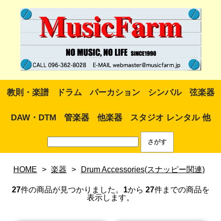
教則・楽譜
ドラム
パーカション
シンバル
弦楽器
DAW・DTM
管楽器
他楽器
スタジオ レンタル 他
HOME
>
楽器
>
Drum Accessories(スナッピー関連)
27
件の商品が見つかりました。
1
から
27
件までの商品を
表示します。