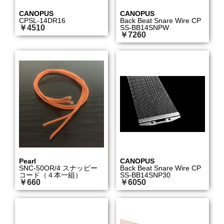
CANOPUS
CANOPUS
CPSL-14DR16
Back Beat Snare Wire CP
￥4510
SS-BB14SNPW
￥7260
Pearl
CANOPUS
SNC-50OR/4 スナッピー
Back Beat Snare Wire CP
コード（４本一組）
SS-BB14SNP30
￥660
￥6050