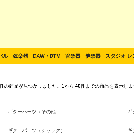
バル
弦楽器
DAW・DTM
管楽器
他楽器
スタジオ レ
件の商品が見つかりました。
1
から
40
件までの商品を表示しま
ギターパーツ（その他）
ギ
ギターパーツ（ジャック）
ギ