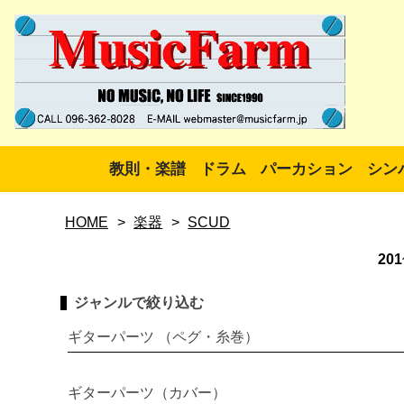
教則・楽譜
ドラム
パーカション
シン
HOME
>
楽器
>
SCUD
201
ジャンルで絞り込む
ギターパーツ （ペグ・糸巻）
ギターパーツ（カバー）