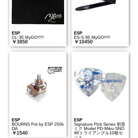
ESP
ESP
CL-35 MyGO!!!!!
ES-S-95 MyGO!!!!!
￥3850
￥10450
ESP
ESP
BOURNS Pot by ESP 250k
Signature Pick Series 初音
ΩA
ミク Model PD-Miku-SNO
￥1540
W/トライアングル10枚セ
ット