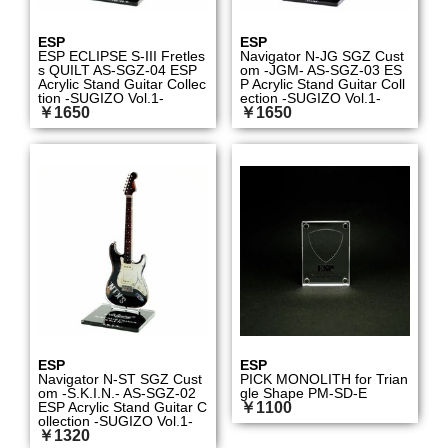
ESP
ESP
ESP ECLIPSE S-III Fretles
Navigator N-JG SGZ Cust
s QUILT AS-SGZ-04 ESP
om -JGM- AS-SGZ-03 ES
Acrylic Stand Guitar Collec
P Acrylic Stand Guitar Coll
tion -SUGIZO Vol.1-
ection -SUGIZO Vol.1-
￥1650
￥1650
ESP
ESP
Navigator N-ST SGZ Cust
PICK MONOLITH for Trian
om -S.K.I.N.- AS-SGZ-02
gle Shape PM-SD-E
ESP Acrylic Stand Guitar C
￥1100
ollection -SUGIZO Vol.1-
￥1320