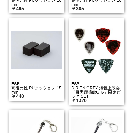
高復元性 PUクッション 20
高復元性 PUクッション 10
mm
mm
￥495
￥385
ESP
ESP
高復元性 PUクッション 15
DIR EN GREY 爆音上映会
mm
「目黒鹿鳴館GIG」限定ピ
￥440
ック SET
￥1320