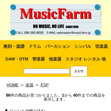
教則・楽譜
ドラム
パーカション
シンバル
弦楽器
DAW・DTM
管楽器
他楽器
スタジオ レンタル 他
HOME
>
楽器
>
ESP
86
件の商品が見つかりました。
1
から
40
件までの商品を
表示します。