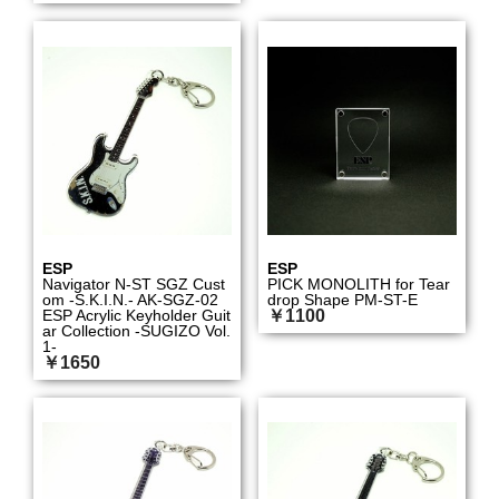
ESP
ESP
Navigator N-ST SGZ Cust
PICK MONOLITH for Tear
om -S.K.I.N.- AK-SGZ-02
drop Shape PM-ST-E
ESP Acrylic Keyholder Guit
￥1100
ar Collection -SUGIZO Vol.
1-
￥1650