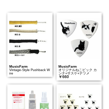
MusicFarm
MusicFarm
Vintage-Style Pushback W
オリジナルねこピック カ
ire
ンナ+サスケ+ナツメ
￥660