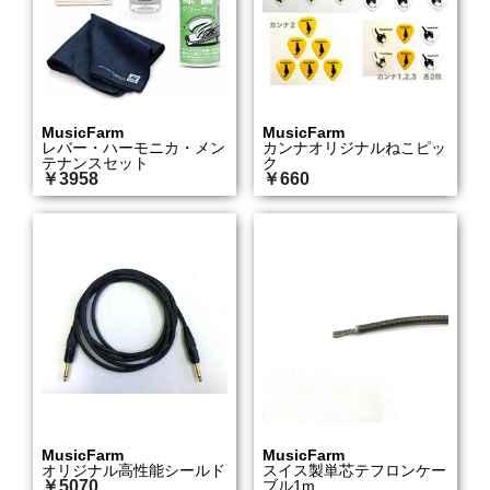
MusicFarm
MusicFarm
レバー・ハーモニカ・メン
カンナオリジナルねこピッ
テナンスセット
ク
￥3958
￥660
MusicFarm
MusicFarm
オリジナル高性能シールド
スイス製単芯テフロンケー
￥5070
ブル1m