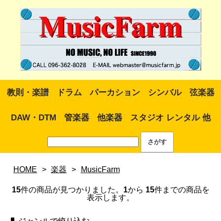
教則・楽譜
ドラム
パーカション
シンバル
弦楽器
DAW・DTM
管楽器
他楽器
スタジオ レンタル 他
HOME
>
楽器
>
MusicFarm
15
件の商品が見つかりました。
1
から
15
件までの商品を
表示します。