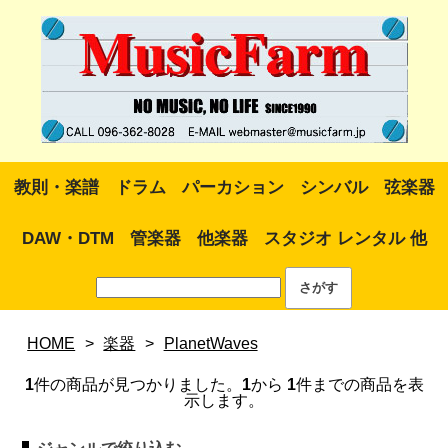
教則・楽譜
ドラム
パーカション
シンバル
弦楽器
DAW・DTM
管楽器
他楽器
スタジオ レンタル 他
HOME
>
楽器
>
PlanetWaves
1
件の商品が見つかりました。
1
から
1
件までの商品を表
示します。