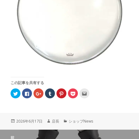
この記事を共有する
ク
F
ク
ク
ク
ク
ク
リ
a
リ
リ
リ
リ
リ
ッ
c
ッ
ッ
ッ
ッ
ッ
ク
e
ク
ク
ク
ク
ク
し
b
し
し
し
し
し
て
o
て
て
て
て
て
T
o
G
T
P
P
友
w
k
o
u
i
o
達
投
2026年6月17日
作
店長
カ
ショップNews
i
で
o
m
n
c
へ
t
共
g
b
t
k
メ
稿
成
テ
t
有
l
l
e
e
ー
日:
者
ゴ
投
e
す
e
r
r
t
ル
r
る
+
で
e
で
で
前
リ