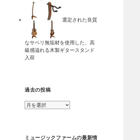
選定された良質
なサペリ無垢材を使用した、高
級感溢れる木製ギタースタンド
入荷
過去の投稿
過
去
の
投
稿
ミュージックファームの最新情