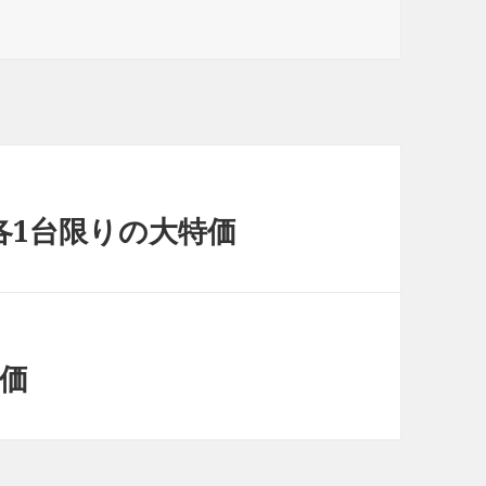
プ各1台限りの大特価
特価