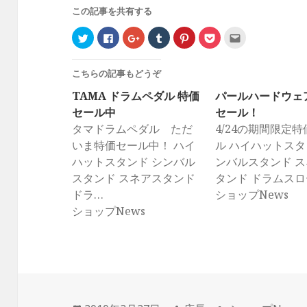
この記事を共有する
ク
F
ク
ク
ク
ク
ク
リ
a
リ
リ
リ
リ
リ
ッ
c
ッ
ッ
ッ
ッ
ッ
ク
e
ク
ク
ク
ク
ク
し
b
し
し
し
し
し
こちらの記事もどうぞ
て
o
て
て
て
て
て
T
o
G
T
P
P
友
w
k
o
u
i
o
達
TAMA ドラムペダル 特価
パールハードウェ
i
で
o
m
n
c
へ
t
共
g
b
t
k
メ
セール中
セール！
t
有
l
l
e
e
ー
e
す
e
r
r
t
ル
タマドラムペダル ただ
4/24の期間限定
r
る
+
で
e
で
で
で
に
で
共
s
シ
送
いま特価セール中！ ハイ
ル ハイハットスタ
共
は
共
有
t
ェ
信
有
ク
有
(
で
ア
(
ハットスタンド シンバル
ンバルスタンド 
(
リ
(
新
共
(
新
新
ッ
新
し
有
新
し
スタンド スネアスタンド
タンド ドラムスロ
し
ク
し
い
(
し
い
い
し
い
ウ
新
い
ウ
ドラ…
ショップNews
ウ
て
ウ
ィ
し
ウ
ィ
ィ
く
ィ
ン
い
ィ
ン
ショップNews
ン
だ
ン
ド
ウ
ン
ド
ド
さ
ド
ウ
ィ
ド
ウ
ウ
い
ウ
で
ン
ウ
で
で
(
で
開
ド
で
開
開
新
開
き
ウ
開
き
き
し
き
ま
で
き
ま
ま
い
ま
す
開
ま
す
す
ウ
す
)
き
す
)
)
ィ
)
ま
)
ン
す
ド
)
ウ