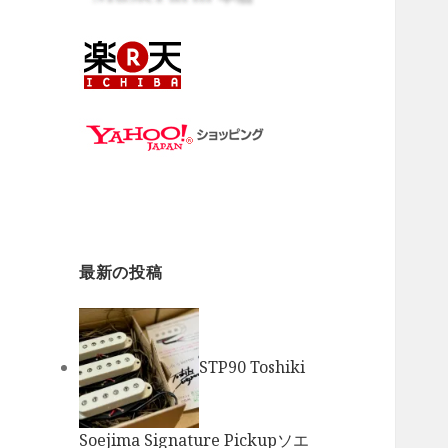
最新の投稿
STP90 Toshiki
Soejima Signature Pickupソエ