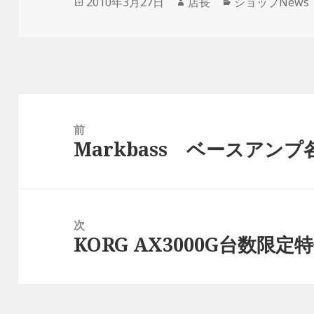
投
2010年3月27日
作
店長
カ
ショップNews
で
開
稿
成
テ
き
ま
日:
者
ゴ
す
)
リ
ー
投
稿
前
Markbass ベースアン
ナ
前
ビ
の
ゲ
投
ー
稿:
次
シ
KORG AX3000G台数限定
次
ョ
の
ン
投
稿: