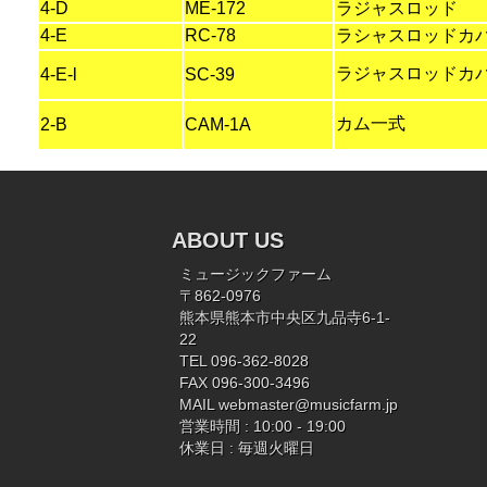
4-D
ME-172
ラジャスロッド
4-E
RC-78
ラシャスロッドカバ
ラジャスロッドカ
4-E-l
SC-39
カム一式
2-B
CAM-1A
ABOUT US
ミュージックファーム
〒862-0976
熊本県熊本市中央区九品寺6-1-
22
TEL 096-362-8028
FAX 096-300-3496
MAIL
webmaster@musicfarm.jp
営業時間 : 10:00 - 19:00
休業日 : 毎週火曜日