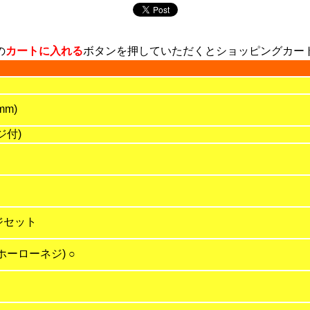
の
カートに入れる
ボタンを押していただくとショッピングカー
mm)
ジ付)
ジセット
ーローネジ) ○