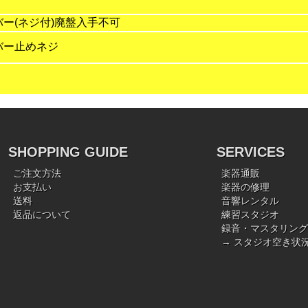
ー(ネジ付)廃盤入手不可
バー止めネジ
SHOPPING GUIDE
SERVICES
ご注文方法
楽器通販
お支払い
楽器の修理
送料
音響レンタル
返品について
練習スタジオ
録音・マスタリング
→ スタジオ空き状