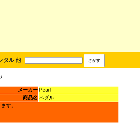
ンタル 他
6
メーカー
Pearl
商品名
ペダル
ります。
。