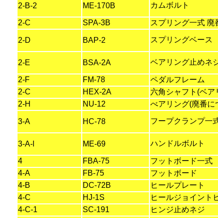
カムボルト
2-B-2
ME-170B
2-C
SPA-3B
スプリング一式 廃番
スプリングベース
2-D
BAP-2
ベアリング止めネジ
2-E
BSA-2A
2-F
FM-78
ペダルフレーム
2-C
HEX-2A
六角シャフト(ベア
2-H
NU-12
べアリング(廃番につ
フープクランプ一式
3-A
HC-78
ハンドルボルト
3-A-l
ME-69
4
FBA-75
フットボード一式
4-A
FB-75
フットボード
4-B
DC-72B
ヒールプレート
4-C
HJ-1S
ヒールジョイントヒ
4-C-1
SC-191
ヒンジ止めネジ