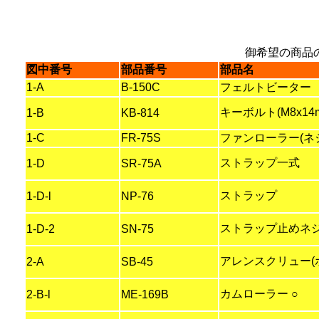
御希望の商品
図中番号
部品番号
部品名
1-A
B-150C
フェルトビーター
キーボルト(M8x14
1-B
KB-814
1-C
FR-75S
ファンローラー(ネ
ストラップ一式
1-D
SR-75A
ストラップ
1-D-l
NP-76
ストラップ止めネ
1-D-2
SN-75
アレンスクリュー(ホ
2-A
SB-45
カムローラー ○
2-B-l
ME-169B