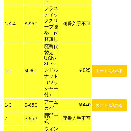
ト
プラス
ティッ
クスリ
廃番入手不可
1-A-4
S-95F
ープ廃
盤 代
替無し
廃番代
替え
UGN-
8L ハ
ンドル
￥825
1-B
M-8C
ナット
（ワッ
シャー
付）
アーム
￥440
1-C
S-85C
カバー
脚部一
廃番入手不可
2
S-95B
式
ウィン