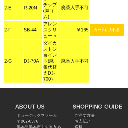
チップ
廃番入手不可
2-E
R-20N
(脚ゴ
ム)
アレン
2-F
SB-44
スクリ
￥165
ュー ○
ダイカ
ストジ
ョイン
2-G
DJ-70A
ト(廃
廃番入手不可
番代替
えDJ-
700）
ABOUT US
SHOPPING GUIDE
ミュージックファーム
ご注文方法
〒862-0976
お支払い
熊本県熊本市中央区九品
送料