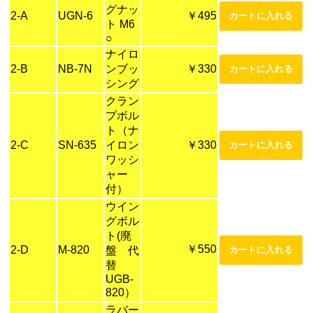
グナッ
2-A
UGN-6
￥495
ト M6
○
ナイロ
2-B
NB-7N
ンブッ
￥330
シング
クラン
プボル
ト（ナ
2-C
SN-635
イロン
￥330
ワッシ
ャー
付）
ウイン
グボル
ト(廃
￥550
2-D
M-820
盤 代
替
UGB-
820）
ラバー