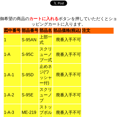
御希望の商品の
カートに入れる
ボタンを押していただくとショ
ッピングカートに入ります。
図中番号
部品番号
部品名
部品価格(税込)
注文
上部一
廃番入手不可
1
S-95AN
式
スクリ
1-A
S-95C
ューノ
廃番入手不可
ブ一式
止めネ
ジ(ワ
廃番入手不可
1-A-1
S-95D
ッシャ
ー付)
スクリ
1-A-2
S-95E
ューノ
廃番入手不可
ブ
ストッ
1-A-3
ME-219
プボル
廃番入手不可