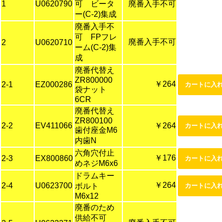
1
U0620790
可 ビータ
廃番入手不可
ー(C-2)集成
廃番入手不
可 FPフレ
廃番入手不可
2
U0620710
ーム(C-2)集
成
廃番代替え
ZR800000
￥264
2-1
EZ000286
袋ナット
6CR
廃番代替え
ZR800100
2-2
EV411066
￥264
歯付座金M6
内歯N
六角穴付止
￥176
2-3
EX800860
めネジM6x6
ドラムキー
￥264
2-4
U0623700
ボルト
M6x12
廃番のため
供給不可