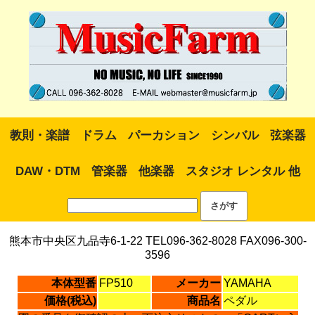
教則・楽譜
ドラム
パーカション
シンバル
弦楽器
DAW・DTM
管楽器
他楽器
スタジオ レンタル 他
熊本市中央区九品寺6-1-22 TEL096-362-8028 FAX096-300-
3596
本体型番
FP510
メーカー
YAMAHA
価格(税込)
商品名
ペダル