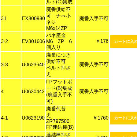
ルト(C)集成
廃番供給不
可 ナべ小
3-l
EX800980
廃番入手不可
ネジ
M6x14ZP
バネ座金
￥176
3-2
EV301606
M6 ZP 6
個入り
廃番につき
供給不可
廃番入手不可
3-3
U0623640
ベルト押さ
え
FPフットボ
ード(B)集成
廃番入手不可
4
U0620442
(廃番入手不
可)
廃番代替
え
4-1
U0623190
￥1760
ZR797500
FP連結棒(B)
連結棒押さ