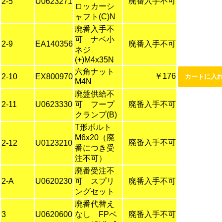
廃番入手不可
2-5
U0623271
ロッカーシ
ャフト(C)N
廃番入手不
可 ナベ小
2-9
EA140356
廃番入手不可
ネジ
(+)M4x35N
六角ナット
￥176
2-10
EX800970
M4N
廃盤供給不
2-11
U0623330
可 フープ
廃番入手不可
クランプ(B)
T形ボルト
M6x20（廃
廃番入手不可
2-12
U0123210
番につき受
注不可）
廃番受注不
2-A
U0620230
可 スプリ
廃番入手不可
ングセット
廃番代替え
3
U0620600
なし FPベ
廃番入手不可