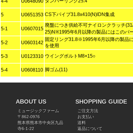
ダンパーリング25.4
4-4
U0648090
CS下パイプ31.8x410(N)lDN集成
5
U0651353
廃盤につき供給不可ナイロンクラッチ(31/2
5-1
U0607015
25)N※1995年6月以降の製品にはこの
固定リング31.8※1995年6月以降の製
5-2
U0603142
を使用
ウイングボルトM8×15○
5-3
U0123310
脚ゴム(11)
5-4
U0608110
ABOUT US
SHOPPING GUIDE
ミュージックファーム
ご注文方法
〒862-0976
お支払い
熊本県熊本市中央区九品
送料
寺6-1-22
返品について