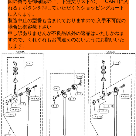
図の番号を御確認の上、下注文リストの、「CARTに入
れる」ボタンを押していただくとショッピングカート
に入ります。
製造中止の型番も含まれておりますので,入手不可能の
場合は御容赦下さい
申し訳ありませんが不良品以外の返品はいたしかねま
すので、くれぐれもお間違えのないようにお願いいた
します。