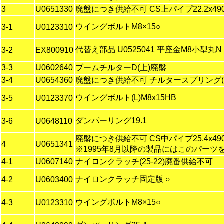
3
U0651330
廃盤につき供給不可 CS上パイプ22.2x490
ウイングボルトM8×15○
3-1
U0123310
代替え部品 U0525041 平座金M8小型丸N
3-2
EX800910
3-3
U0602640
ブームチルターD(上)廃盤
3-4
U0654360
廃盤につき供給不可 チルタースプリング(2
ウイングボルト(L)M8x15HB
3-5
U0123370
ダンパーリング19.1
3-6
U0648110
廃盤につき供給不可 CS中パイプ25.4x490
4
U0651341
※1995年8月以降の製品にはこのパーツ
4-1
U0607140
ナイロンクラッチ(25-22)廃番供給不可
ナイロンクラッチ固定版 ○
4-2
U0603400
ウイングボルトM8×15○
4-3
U0123310