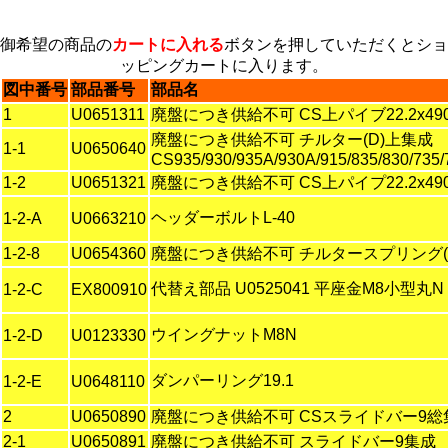
御希望の商品の
カートに入れる
ボタンを押していただくとショ
ッピングカートに入ります。
図中番号
部品番号
部品名
1
U0651311
廃盤につき供給不可 CS上パイブ22.2x490
廃盤につき供給不可 チルター(D)上集
1-1
U0650640
CS935/930/935A/930A/915/835/830/735
1-2
U0651321
廃盤につき供給不可 CS上パイプ22.2x490(
ヘッダーボルトL-40
1-2-A
U0663210
1-2-8
U0654360
廃盤につき供給不可 チルタースプリング(2
代替え部品 U0525041 平座金M8小型丸N
1-2-C
EX800910
ウイングナットM8N
1-2-D
U0123330
ダンパーリング19.1
1-2-E
U0648110
2
U0650890
廃盤につき供給不可 CSスライドバー9総
2-1
U0650891
廃盤につき供給不可 スライドバー9集成