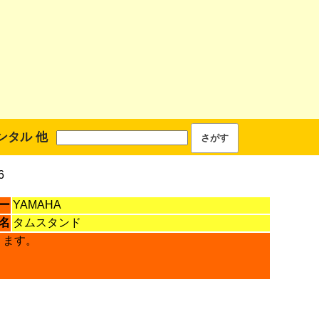
ンタル 他
6
ー
YAMAHA
名
タムスタンド
ります。
。