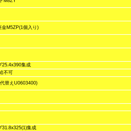
トM8ZY
金M5ZP(1個入り)
5.4x390集成
供給不可
替えU0603400)
.8x325(1)集成