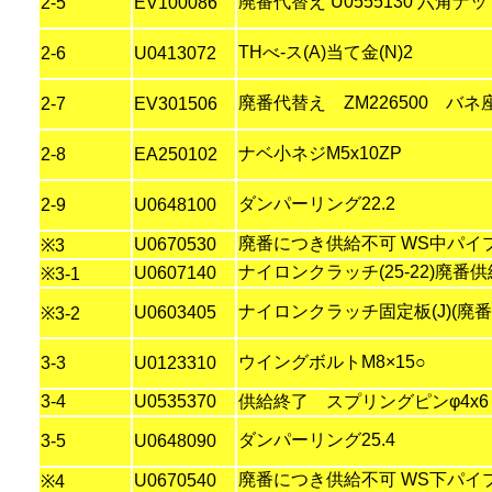
廃番代替え U0555130 六角ナッ
2-5
EV100086
THべ-ス(A)当て金(N)2
2-6
U0413072
廃番代替え ZM226500 バネ座
2-7
EV301506
ナベ小ネジM5x10ZP
2-8
EA250102
ダンパーリング22.2
2-9
U0648100
廃番につき供給不可 WS中パイプ2
U0670530
※3
ナイロンクラッチ(25-22)廃番
U0607140
※3-1
ナイロンクラッチ固定板(J)(廃番代
U0603405
※3-2
ウイングボルトM8×15○
3-3
U0123310
3-4
U0535370
供給終了 スプリングピンφ4x6
ダンパーリング25.4
3-5
U0648090
廃番につき供給不可 WS下パイプ31
U0670540
※4