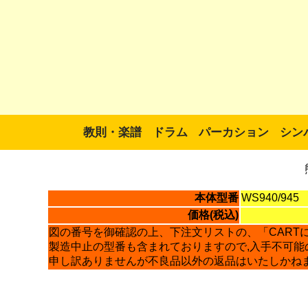
教則・楽譜
ドラム
パーカション
シン
本体型番
WS940/945
価格(税込)
図の番号を御確認の上、下注文リストの、「CART
製造中止の型番も含まれておりますので,入手不可能
申し訳ありませんが不良品以外の返品はいたしかね