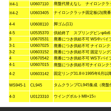
廃盤代替えなし ナイロンクラッチ3
U0607110
※4-1
ナイロンクラッチ固定板(J)(廃番代
U0603405
※4-2
脚ゴム(11)
4-4
U0608110
4-5
U0535370
供給終了 スプリングピンφ4x6
3
U0670531
廃番につき供給不可 WS中パイプ2
3-1
U0607025
廃番につき供給不可 ナイロンクラ
3-2
U0603152
廃番につき供給不可 固定リング2
4
U0670542
廃番につき供給不可 WS下パイプ3
4-1
U0607015
廃盤につき供給不可ナイロンクラッチ
固定リング31.8※1995年6
4-2
U0603142
タムクランプCL945集成（廃盤代
WS945-1
CL945
ウイングボルトM8×15○
4-3
U0123310