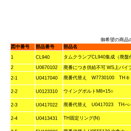
御希望の商品
図中番号
部品番号
部品名
タムクランプCL940集成（廃盤代
1
CL940
2
U0670102
廃番につき供給不可 WS上パイプ22
廃番代替え W7730100 THキ
2-1
U0417040
ウイングボルトM8×15○
2-2
U0123310
廃番代替え U0417023 THべ
2-3
U0417022
TH固定リング(N)
2-4
U0413431