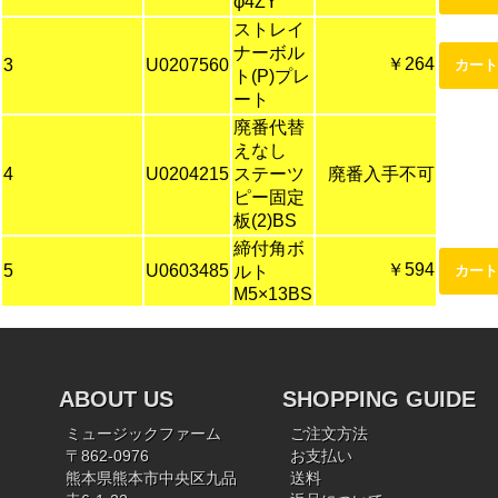
φ4ZY
ストレイ
ナーボル
￥264
3
U0207560
ト(P)プレ
ート
廃番代替
えなし
4
U0204215
ステーツ
廃番入手不可
ピー固定
板(2)BS
締付角ボ
￥594
5
U0603485
ルト
M5×13BS
ABOUT US
SHOPPING GUIDE
ミュージックファーム
ご注文方法
〒862-0976
お支払い
熊本県熊本市中央区九品
送料