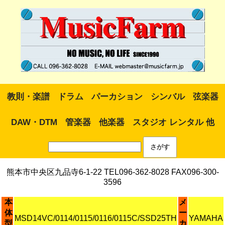
教則・楽譜
ドラム
パーカション
シンバル
弦楽器
DAW・DTM
管楽器
他楽器
スタジオ レンタル 他
熊本市中央区九品寺6-1-22 TEL096-362-8028 FAX096-300-
3596
本
メ
体
ー
MSD14VC/0114/0115/0116/0115C/SSD25TH
YAMAHA
型
カ