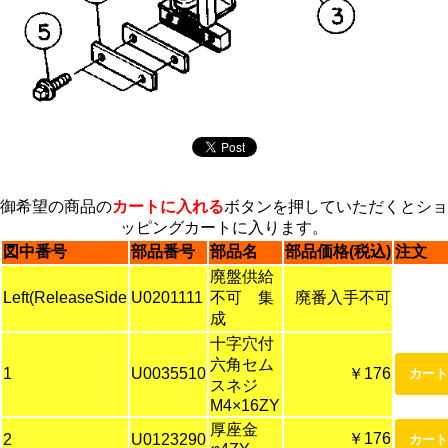
御希望の商品の
カートに入れる
ボタンを押していただくとショ
ッピングカートに入ります。
図中番号
部品番号
部品名
部品価格(税込)
注文
廃盤供給
Left(ReleaseSide
U0201111
不可 集
廃番入手不可
成
十字穴付
六角セム
1
U0035510
￥176
スネジ
M4×16ZY
厚座金
￥176
2
U0123290