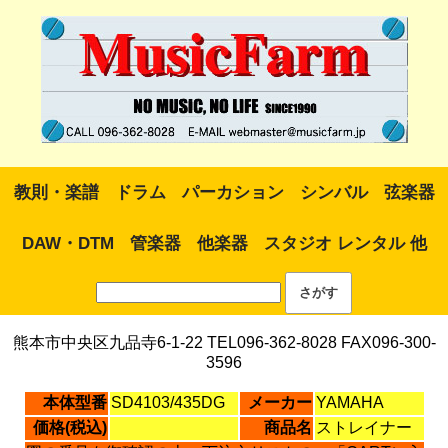
教則・楽譜
ドラム
パーカション
シンバル
弦楽器
DAW・DTM
管楽器
他楽器
スタジオ レンタル 他
熊本市中央区九品寺6-1-22 TEL096-362-8028 FAX096-300-
3596
本体型番
SD4103/435DG
メーカー
YAMAHA
価格(税込)
商品名
ストレイナー