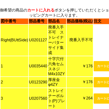
御希望の商品の
カートに入れる
ボタンを押していただくとショ
ッピングカートに入ります。
図中番号
部品番号
部品名
部品価格(税込)
注文
廃番入手
不可 ス
トレイナ
廃番入手不可
Right(BUttSide)
U0201127
ーバター
サイド集
成
十字穴付
六角セム
1
U0035440
￥176
スネジ
M4x10ZY
厚座金
￥176
2
U0123290
φ4ZY
ストレイ
ナーボル
￥264
3
U0207560
ト(P)プレ
ート