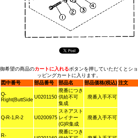
御希望の商品の
カートに入れる
ボタンを押していただくとショ
ッピングカートに入ります。
図中番号
部品番号
部品名
部品価格(税込)
注文
廃番につき
Q-
U0201150
供給不可
廃番入手不可
Right(ButtSide
集成
スネアスト
Q-R-1,R-2
U0200975
レイナー
廃番入手不可
(G)R集成
廃番につき
R-