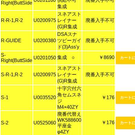
U0201160
供給不可
廃番入手不可
Right(ButtSide
集成
スネアスト
R-R-1,R-2
U0200975
レイナー
廃番入手不可
(G)R集成
DSAスナ
R-GUIDE
U0200380
ツピーガイ
廃番入手不可
ド(3)Ass'y
S-
集成 ○
￥8690
U0201050
Right(ButtSide
スネアスト
S-R-1,R-2
U0200975
レイナー
廃番入手不可
(G)R集成
十字穴付六
角セムスネ
S-1
U0035520
￥176
ジ
M4×40ZY
廃番代替え
WK588600
￥176
S-2
U0525060
平座金
φ4ZY