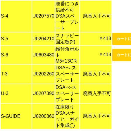
廃番につき
供給不可
S-4
U0207570
DSAスペ
廃番入手不可
ーサープレ
ート
スナッピー
￥418
S-5
U0204210
固定板(2)
締付角ボル
￥418
S-6
U0603480
ト
M5×13CR
DSAべ-ス
T-3
U0202260
スペーサー
廃番入手不可
プレート
DSAべ-ス
U-3
U0207390
スペーサー
廃番入手不可
プレート
在庫限り
DSAスナ
廃番入手不可
S-GUIDE
U0200360
ッピーガイ
ド集成◯