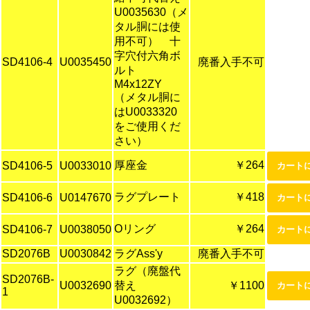
U0035630（メ
タル胴には使
用不可） 十
字穴付六角ボ
SD4106-4
U0035450
廃番入手不可
ルト
M4x12ZY
（メタル胴に
はU0033320
をご使用くだ
さい）
厚座金
￥264
SD4106-5
U0033010
ラグプレート
￥418
SD4106-6
U0147670
Oリング
￥264
SD4106-7
U0038050
SD2076B
U0030842
ラグAss'y
廃番入手不可
ラグ（廃盤代
SD2076B-
U0032690
替え
￥1100
1
U0032692）