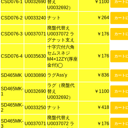
CSD076-1
U0032690
替え
￥1100
U0032692）
ナット
￥264
CSD076-2
U0033240
廃盤代替え
CSD076-3
U0037071
U0037072 ラ
￥176
グナット支え
十字穴付六角
セムスネジ
￥176
CSD076-4
U0035630
M4×12ZY(厚座
金付)◯
ラグAss'y
￥836
SD465MK
U0030890
ラグ（廃盤代
SD465MK-
U0032690
替え
￥1100
1
U0032692）
SD465MK-
ナット
￥418
U0033250
2
廃盤代替え
SD465MK-
U0037071
U0037072 ラ
￥176
3