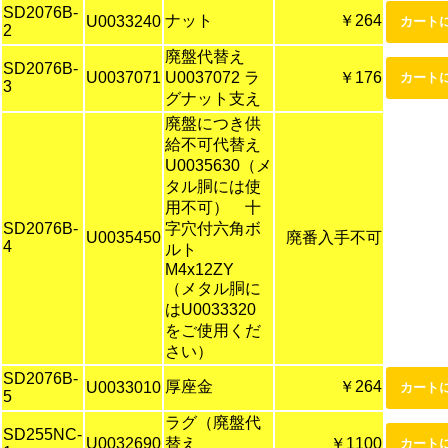
SD2076B-
ナット
￥264
U0033240
2
廃盤代替え
SD2076B-
U0037071
U0037072 ラ
￥176
3
グナット支え
廃盤につき供
給不可代替え
U0035630（メ
タル胴には使
用不可） 十
SD2076B-
字穴付六角ボ
U0035450
廃番入手不可
4
ルト
M4x12ZY
（メタル胴に
はU0033320
をご使用くだ
さい）
SD2076B-
厚座金
￥264
U0033010
5
ラグ（廃盤代
SD255NC-
U0032690
替え
￥1100