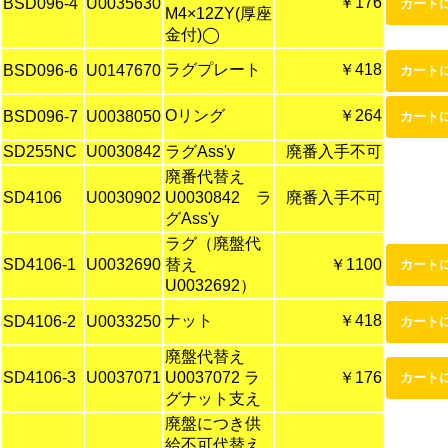
￥176
BSD096-4
U0035630
M4×12ZY(厚座
金付)◯
ラグプレート
￥418
BSD096-6
U0147670
Oリング
￥264
BSD096-7
U0038050
SD255NC
U0030842
ラグAss'y
廃番入手不可
廃番代替え
SD4106
U0030902
U0030842 ラ
廃番入手不可
グAss'y
ラグ（廃盤代
SD4106-1
U0032690
替え
￥1100
U0032692）
ナット
￥418
SD4106-2
U0033250
廃盤代替え
SD4106-3
U0037071
U0037072 ラ
￥176
グナット支え
廃盤につき供
給不可代替え