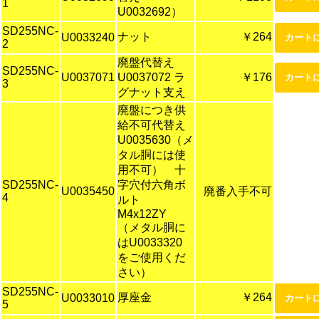
1
U0032692）
SD255NC-
ナット
￥264
U0033240
2
廃盤代替え
SD255NC-
U0037071
U0037072 ラ
￥176
3
グナット支え
廃盤につき供
給不可代替え
U0035630（メ
タル胴には使
用不可） 十
SD255NC-
字穴付六角ボ
U0035450
廃番入手不可
4
ルト
M4x12ZY
（メタル胴に
はU0033320
をご使用くだ
さい）
SD255NC-
厚座金
￥264
U0033010
5