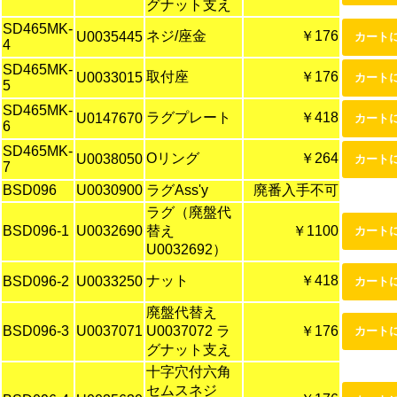
グナット支え
SD465MK-
ネジ/座金
￥176
U0035445
4
SD465MK-
取付座
￥176
U0033015
5
SD465MK-
ラグプレート
￥418
U0147670
6
SD465MK-
Oリング
￥264
U0038050
7
BSD096
U0030900
ラグAss'y
廃番入手不可
ラグ（廃盤代
BSD096-1
U0032690
替え
￥1100
U0032692）
ナット
￥418
BSD096-2
U0033250
廃盤代替え
BSD096-3
U0037071
U0037072 ラ
￥176
グナット支え
十字穴付六角
セムスネジ