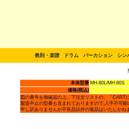
教則・楽譜
ドラム
パーカション
シン
本体型番
MH-80L/MH-80S
価格(税込)
図の番号を御確認の上、下注文リストの、「CART
製造中止の型番も含まれておりますので,入手不可能
申し訳ありませんが不良品以外の返品はいたしかね