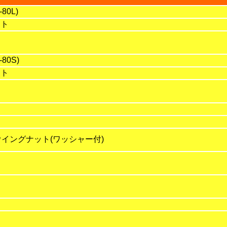
0L)
ット
80S)
ット
ウイングナット(ワッシャー付)
ト