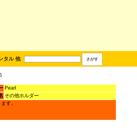
ンタル 他
6
ー
Pearl
名
その他ホルダー
ります。
。